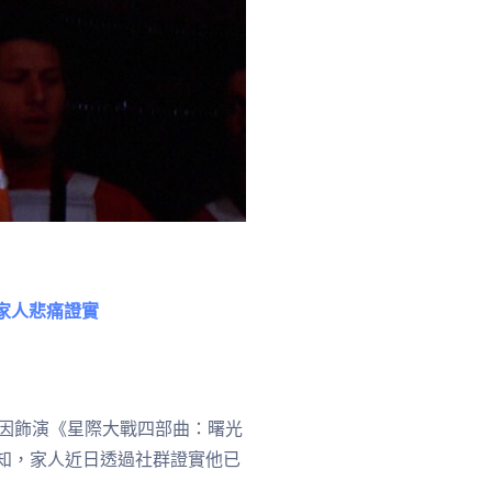
家人悲痛證實
es）因飾演《星際大戰四部曲：曙光
人所知，家人近日透過社群證實他已