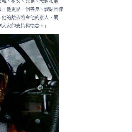
父親、祖父、兄弟、叔叔和朋
員，他更是一個善良、體貼且慷
。他的離去將令他的家人、朋
謝大家的支持與懷念。」