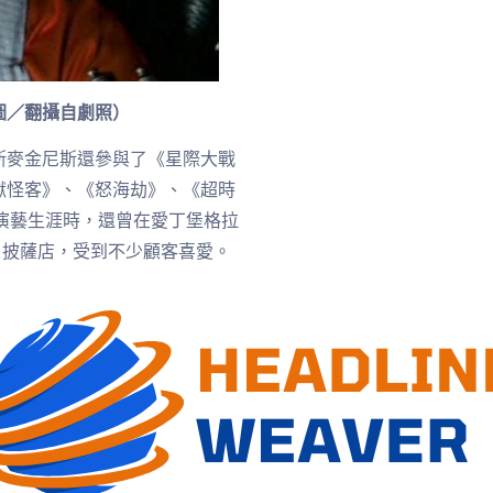
圖／翻攝自劇照）
斯麥金尼斯還參與了《星際大戰
獄怪客》、《怒海劫》、《超時
停演藝生涯時，還曾在愛丁堡格拉
izza」披薩店，受到不少顧客喜愛。