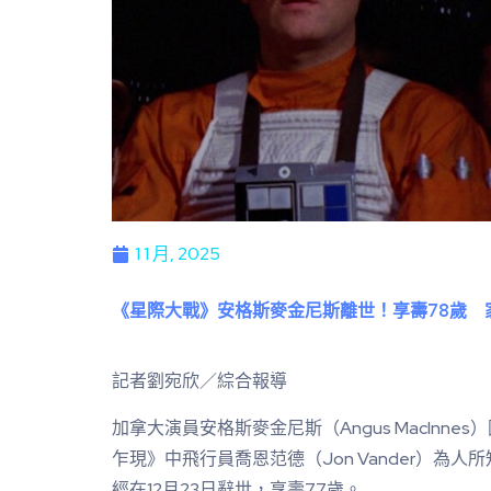
1 1 月, 2025
《星際大戰》安格斯麥金尼斯離世！享壽78歲 
記者劉宛欣／綜合報導
加拿大演員安格斯麥金尼斯（Angus MacInn
乍現》中飛行員喬恩范德（Jon Vander）為
經在12月23日辭世，享壽77歲。