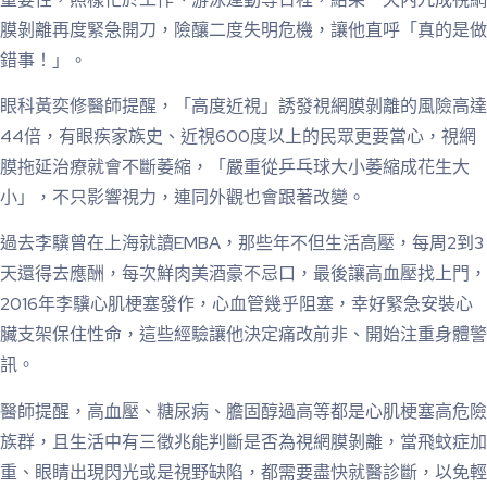
膜剝離再度緊急開刀，險釀二度失明危機，讓他直呼「真的是做
錯事！」。
眼科黃奕修醫師提醒，「高度近視」誘發視網膜剝離的風險高達
44倍，有眼疾家族史、近視600度以上的民眾更要當心，視網
膜拖延治療就會不斷萎縮，「嚴重從乒乓球大小萎縮成花生大
小」，不只影響視力，連同外觀也會跟著改變。
過去李驥曾在上海就讀EMBA，那些年不但生活高壓，每周2到3
天還得去應酬，每次鮮肉美酒豪不忌口，最後讓高血壓找上門，
2016年李驥心肌梗塞發作，心血管幾乎阻塞，幸好緊急安裝心
臟支架保住性命，這些經驗讓他決定痛改前非、開始注重身體警
訊。
醫師提醒，高血壓、糖尿病、膽固醇過高等都是心肌梗塞高危險
族群，且生活中有三徵兆能判斷是否為視網膜剝離，當飛蚊症加
重、眼睛出現閃光或是視野缺陷，都需要盡快就醫診斷，以免輕