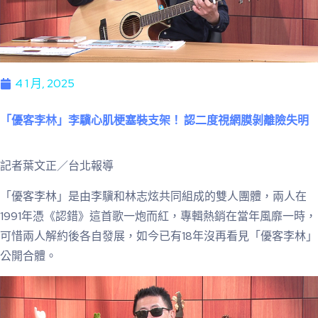
4 1 月, 2025
「優客李林」李驥心肌梗塞裝支架！ 認二度視網膜剝離險失明
記者葉文正／台北報導
「優客李林」是由李驥和林志炫共同組成的雙人團體，兩人在
1991年憑《認錯》這首歌一炮而紅，專輯熱銷在當年風靡一時，
可惜兩人解約後各自發展，如今已有18年沒再看見「優客李林」
公開合體。