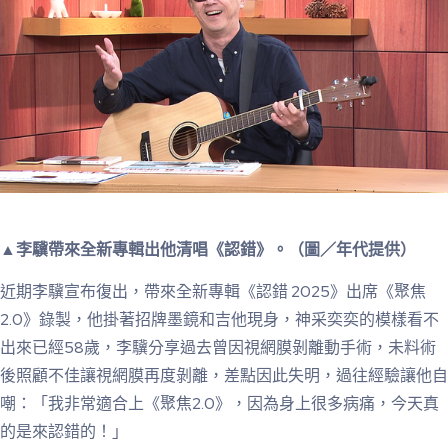
▲李驥帶來全新專輯出他清唱《認錯》。（圖／年代提供）
近期李驥宣布復出，帶來全新專輯《認錯 2025》出席《聚焦
2.0》錄製，他掛著招牌墨鏡和吉他現身，神采奕奕的模樣看不
出來已經58歲，李驥分享過去曾因視網膜剝離動手術，未料術
後照顧不佳讓視網膜再度剝離，差點因此失明，過往經驗讓他自
嘲：「我非常適合上《聚焦2.0》，因為身上很多病痛，今天真
的是來認錯的！」