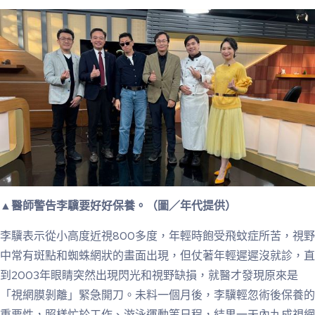
▲醫師警告李驥要好好保養。（圖／年代提供）
李驥表示從小高度近視800多度，年輕時飽受飛蚊症所苦，視野
中常有斑點和蜘蛛網狀的畫面出現，但仗著年輕遲遲沒就診，直
到2003年眼睛突然出現閃光和視野缺損，就醫才發現原來是
「視網膜剝離」緊急開刀。未料一個月後，李驥輕忽術後保養的
重要性，照樣忙於工作、游泳運動等日程，結果一天內九成視網