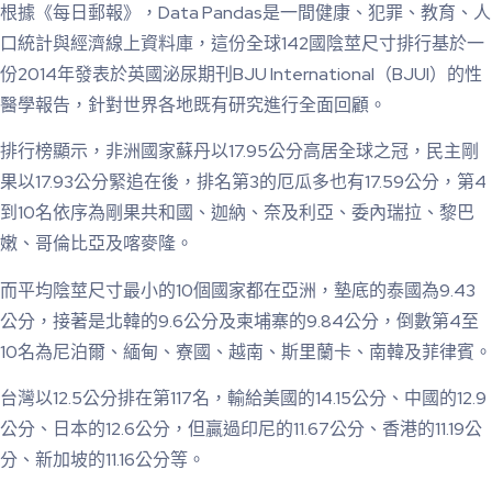
根據《每日郵報》，Data Pandas是一間健康、犯罪、教育、人
口統計與經濟線上資料庫，這份全球142國陰莖尺寸排行基於一
份2014年發表於英國泌尿期刊BJU International（BJUI）的性
醫學報告，針對世界各地既有研究進行全面回顧。
排行榜顯示，非洲國家蘇丹以17.95公分高居全球之冠，民主剛
果以17.93公分緊追在後，排名第3的厄瓜多也有17.59公分，第4
到10名依序為剛果共和國、迦納、奈及利亞、委內瑞拉、黎巴
嫩、哥倫比亞及喀麥隆。
而平均陰莖尺寸最小的10個國家都在亞洲，墊底的泰國為9.43
公分，接著是北韓的9.6公分及柬埔寨的9.84公分，倒數第4至
10名為尼泊爾、緬甸、寮國、越南、斯里蘭卡、南韓及菲律賓。
台灣以12.5公分排在第117名，輸給美國的14.15公分、中國的12.9
公分、日本的12.6公分，但贏過印尼的11.67公分、香港的11.19公
分、新加坡的11.16公分等。