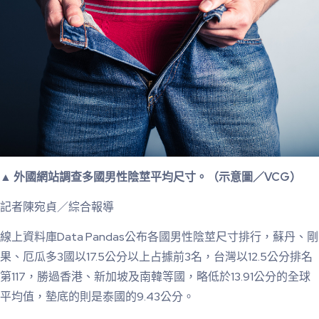
▲ 外國網站調查多國男性陰莖平均尺寸。（示意圖／VCG）
記者陳宛貞／綜合報導
線上資料庫Data Pandas公布各國男性陰莖尺寸排行，蘇丹、剛
果、厄瓜多3國以17.5公分以上占據前3名，台灣以12.5公分排名
第117，勝過香港、新加坡及南韓等國，略低於13.91公分的全球
平均值，墊底的則是泰國的9.43公分。