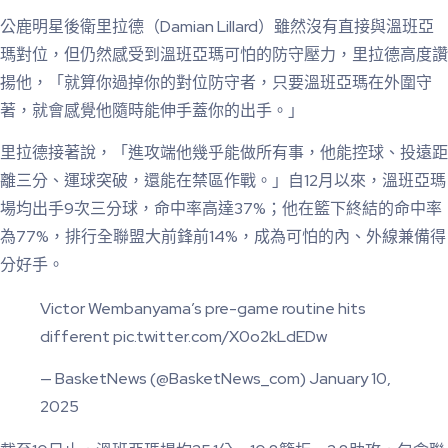
公鹿明星後衛里拉德（Damian Lillard）雖然沒有直接與溫班亞
瑪對位，但仍然感受到溫班亞瑪可怕的防守壓力，里拉德高度讚
揚他，「就算你過掉你的對位防守者，只要溫班亞瑪在外圍守
著，就會感覺他隨時能伸手蓋你的出手。」
里拉德接著說，「進攻端他幾乎能做所有事，他能控球、投遠距
離三分、運球突破，還能在禁區作戰。」自12月以來，溫班亞瑪
場均出手9次三分球，命中率高達37%；他在籃下終結的命中率
為77%，排行全聯盟大前鋒前14%，成為可怕的內、外線兼備得
分好手。
Victor Wembanyama’s pre-game routine hits
different pic.twitter.com/X0o2kLdEDw
— BasketNews (@BasketNews_com) January 10,
2025