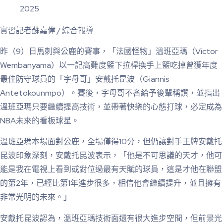
2025
實習記者蘇嘉偉 / 綜合報導
昨（9）日馬刺與公鹿的賽事，「法國怪物」溫班亞瑪（Victor
Wembanyama）以一記高難度籃下拉桿換手上籃吃掉曾獲年度
最佳防守球員的「字母哥」安戴托昆波（Giannis
Antetokounmpo）。賽後，字母哥不吝給予後輩稱讚，並指出
溫班亞瑪只要繼續提高技術，並帶著快樂的心態打球，必定成為
NBA未來的看板球星。
溫班亞瑪本場面對公鹿，全場僅得10分，但仍讓對手王牌安戴托
昆波印象深刻，安戴托昆波表示，「他是不可思議的天才，他可
能是我在電視上看到或對位過最有天賦的球員，這是才他在聯盟
的第2年，已經比第1年進步很多，相信他會繼續提升，並且擁有
非常光明的未來。」
安戴托昆波認為，溫班亞瑪技術面還有很大進步空間，但前景光