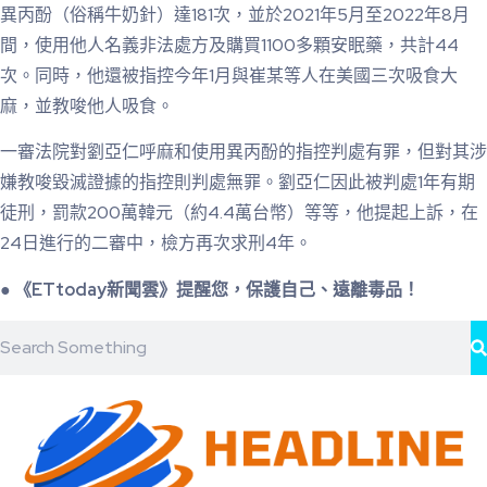
異丙酚（俗稱牛奶針）達181次，並於2021年5月至2022年8月
間，使用他人名義非法處方及購買1100多顆安眠藥，共計44
次。同時，他還被指控今年1月與崔某等人在美國三次吸食大
麻，並教唆他人吸食。
一審法院對劉亞仁呼麻和使用異丙酚的指控判處有罪，但對其涉
嫌教唆毀滅證據的指控則判處無罪。劉亞仁因此被判處1年有期
徒刑，罰款200萬韓元（約4.4萬台幣）等等，他提起上訴，在
24日進行的二審中，檢方再次求刑4年。
● 《ETtoday新聞雲》提醒您，保護自己、遠離毒品！