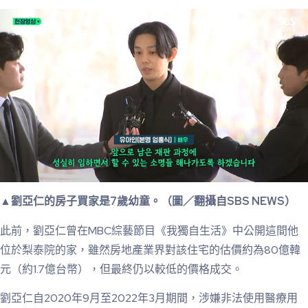
▲劉亞仁的房子買家是7歲幼童。（圖／翻攝自SBS NEWS）
此前，劉亞仁曾在MBC綜藝節目《我獨自生活》中公開這間他
位於梨泰院的家，雖然房地產業界對該住宅的估價約為80億韓
元（約1.7億台幣），但最終仍以較低的價格成交。
劉亞仁自2020年9月至2022年3月期間，涉嫌非法使用醫療用