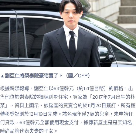
▲劉亞仁將梨泰院豪宅賣了。（圖／CFP）
根據韓媒報導，劉亞仁以63億韓元（約1.4億台幣）的價格，出
售他位於梨泰院的獨棟別墅住宅，買家為「2017年7月出生的朴
某」，資料上顯示，該房產的買賣合約於11月20日簽訂，所有權
轉移登記則於12月19日完成。該名現年僅7歲的兒童，未申請任
何貸款，63億韓元全額使用現金支付，據傳新屋主是是某知名
時尚品牌代表夫妻的子女。