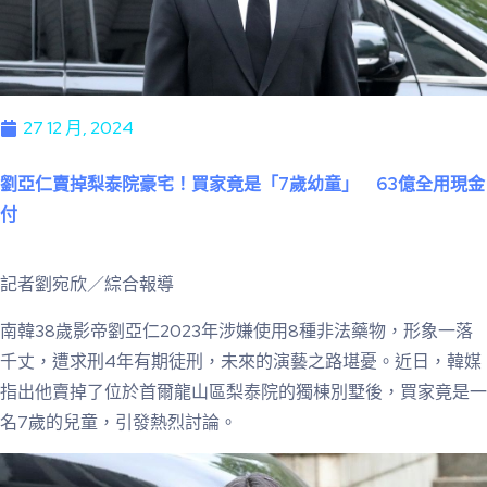
27 12 月, 2024
劉亞仁賣掉梨泰院豪宅！買家竟是「7歲幼童」 63億全用現金
付
記者劉宛欣／綜合報導
南韓38歲影帝劉亞仁2023年涉嫌使用8種非法藥物，形象一落
千丈，遭求刑4年有期徒刑，未來的演藝之路堪憂。近日，韓媒
指出他賣掉了位於首爾龍山區梨泰院的獨棟別墅後，買家竟是一
名7歲的兒童，引發熱烈討論。