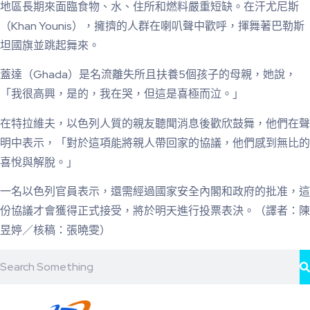
地區長期來面臨食物、水、住所和燃料嚴重短缺。在汗尤尼斯
（Khan Younis），擁擠的人群在喇叭聲中歡呼，揮舞著巴勒斯
坦國旗並跳起舞來。
蓋達（Ghada）是名流離失所且扶養5個孩子的母親，她說，
「我很高興，是的，我在哭，但這是喜極而泣。」
在特拉維夫，以色列人質的親友聽聞消息後歡欣鼓舞，他們在聲
明中表示，「對於這項能將親人帶回家的協議，他們感到無比的
喜悅與解脫。」
一名以色列官員表示，還需經過國家安全內閣和政府的批准，這
份協議才會獲得正式接受，將於明天進行投票表決。（譯者：陳
昱婷／核稿：張曉雯）