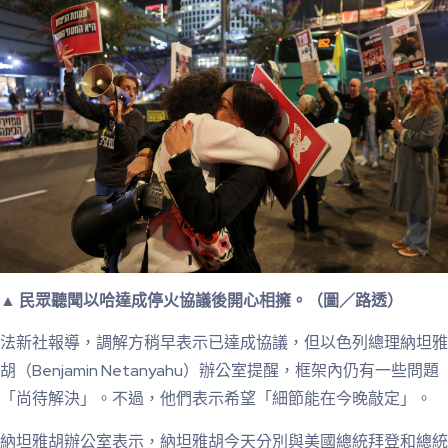
▲ 民眾聽聞以哈達成停火協議後開心相擁。（圖／路透）
法新社報導，調解方稍早表示已達成協議，但以色列總理納坦雅
胡（Benjamin Netanyahu）辦公室提醒，框架內仍有一些問題
「尚待解決」。不過，他們表示希望「細節能在今晚敲定」。
納坦雅胡辦公室表示，納坦雅胡今天分別與美國總統拜登和總統