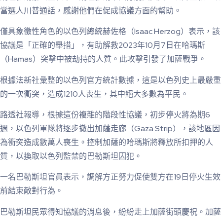
當選人川普通話，感謝他們在促成協議方面的幫助。
僅具象徵性角色的以色列總統赫佐格（Isaac Herzog）表示，該
協議是「正確的舉措」，有助解救2023年10月7日在哈瑪斯
（Hamas）突擊中被劫持的人質。此攻擊引發了加薩戰爭。
根據法新社彙整的以色列官方統計數據，這是以色列史上最嚴重
的一次衝突，造成1210人喪生，其中絕大多數為平民。
路透社報導，根據這份複雜的階段性協議，初步停火將為期6
週，以色列軍隊將逐步撤出加薩走廊（Gaza Strip），該地區因
為衝突造成數萬人喪生。控制加薩的哈瑪斯將釋放所扣押的人
質，以換取以色列監禁的巴勒斯坦囚犯。
一名巴勒斯坦官員表示，調解方正努力促使雙方在19日停火生效
前結束敵對行為。
巴勒斯坦民眾得知協議的消息後，紛紛走上加薩街頭慶祝。加薩