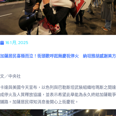
16 1 月, 2025
加薩居民喜極而泣！街頭歡呼起舞慶祝停火 納坦雅胡感謝美方
文／中央社
卡達與美國今天宣布，以色列與巴勒斯坦武裝組織哈瑪斯之間達
成停火及人質釋放協議，並表示希望此舉能為永久終結加薩戰爭
鋪路。加薩居民得知消息後開心上街慶祝。