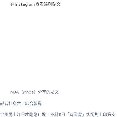
在 Instagram 查看這則貼文
NBA（@nba）分享的貼文
記者杜奕君／綜合報導
金州勇士昨日才剛剛止敗，不料11日「背靠背」客場對上印第安