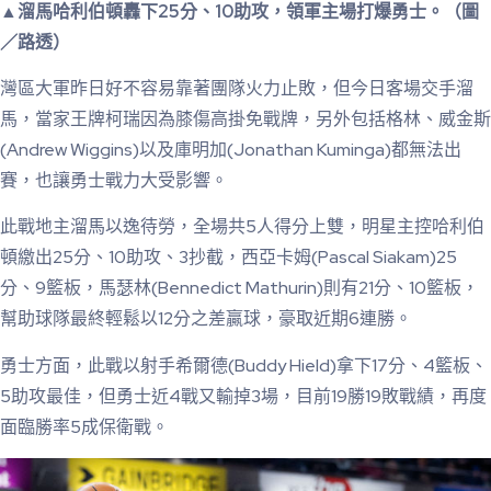
▲溜馬哈利伯頓轟下25分、10助攻，領軍主場打爆勇士。（圖
／路透）
灣區大軍昨日好不容易靠著團隊火力止敗，但今日客場交手溜
馬，當家王牌柯瑞因為膝傷高掛免戰牌，另外包括格林、威金斯
(Andrew Wiggins)以及庫明加(Jonathan Kuminga)都無法出
賽，也讓勇士戰力大受影響。
此戰地主溜馬以逸待勞，全場共5人得分上雙，明星主控哈利伯
頓繳出25分、10助攻、3抄截，西亞卡姆(Pascal Siakam)25
分、9籃板，馬瑟林(Bennedict Mathurin)則有21分、10籃板，
幫助球隊最終輕鬆以12分之差贏球，豪取近期6連勝。
勇士方面，此戰以射手希爾德(Buddy Hield)拿下17分、4籃板、
5助攻最佳，但勇士近4戰又輸掉3場，目前19勝19敗戰績，再度
面臨勝率5成保衛戰。