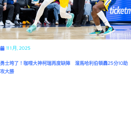
11 1 月, 2025
勇士垮了！咖哩大神柯瑞再度缺陣 溜馬哈利伯頓轟25分10助
攻大勝