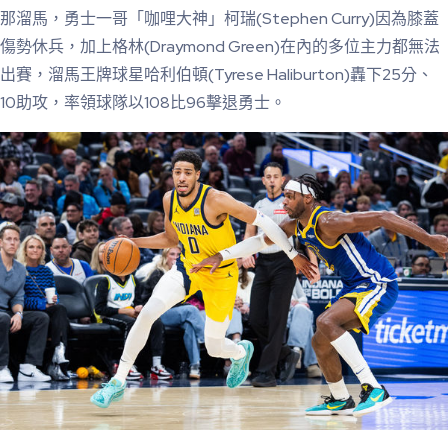
那溜馬，勇士一哥「咖哩大神」柯瑞(Stephen Curry)因為膝蓋
傷勢休兵，加上格林(Draymond Green)在內的多位主力都無法
出賽，溜馬王牌球星哈利伯頓(Tyrese Haliburton)轟下25分、
10助攻，率領球隊以108比96擊退勇士。