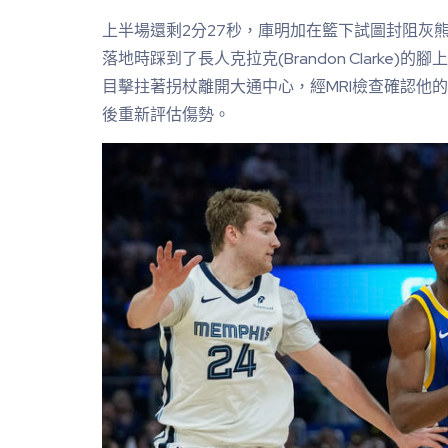
上半場還剩2分27秒，庫明加在籃下試圖封阻灰熊後衛拉
落地時踩到了長人克拉克(Brandon Clarke
目擊拄著拐杖離開大通中心，經MRI檢查確認他
後重新評估傷勢。