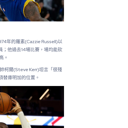
）
素(Cazzie Russell)以
員；他過去14場比賽，場均能砍
新高。
(Steve Kerr)坦言「很殘
暫時頂替庫明加的位置。