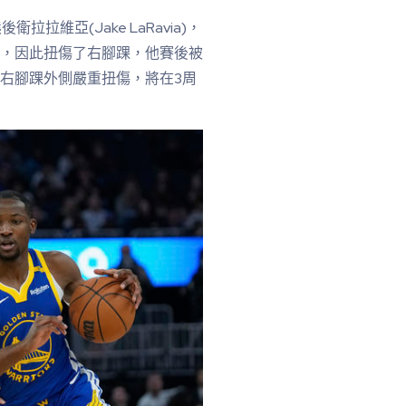
拉維亞(Jake LaRavia)，
)的腳上，因此扭傷了右腳踝，他賽後被
的右腳踝外側嚴重扭傷，將在3周