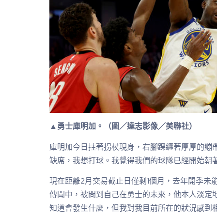
▲勇士庫明加。（圖／達志影像／美聯社）
庫明加今日拄著拐杖現身，右腳踝纏著厚厚的繃
缺席，我想打球。我覺得我們的球隊已經開始朝
現在距離2月交易截止日僅剩1個月，去年開季未
傳聞中，被問到自己在勇士的未來，他本人淡定
知道會發生什麼，但我對我目前所在的狀況感到