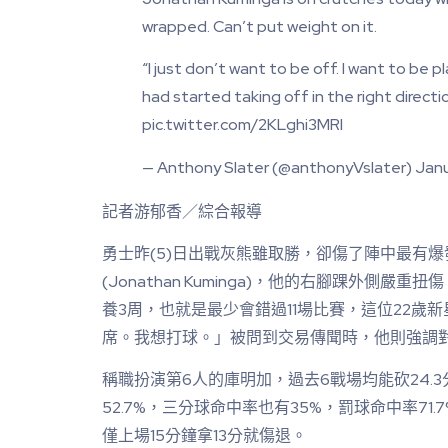
wrapped. Can’t put weight on it.
“I just don’t want to be off. I want to be pl
had started taking off in the right directio
pic.twitter.com/2KLghi3MRI
— Anthony Slater (@anthonyVslater) Janu
記者游郁香／綜合報導
勇士昨(5)日出戰灰熊雖取勝，卻傷了陣中最有
(Jonathan Kuminga)，他的右腳踝外側嚴重
養3周，也就是最少會錯過11場比賽，這位22歲
席。我想打球。」被問到交易傳聞時，他則強調
稱職扮演第6人的庫明加，過去6戰場均能砍24.3
52.7%，三分球命中率也有35%，罰球命中率71
僅上場15分鐘拿13分就傷退。