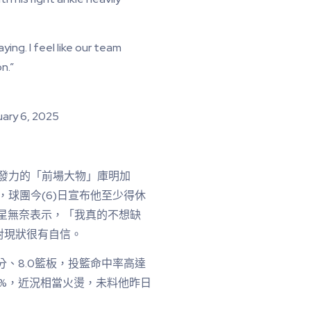
aying. I feel like our team
n.”
ary 6, 2025
爆發力的「前場大物」庫明加
扭傷，球團今(6)日宣布他至少得休
新星無奈表示，「我真的不想缺
對現狀很有自信。
分、8.0籃板，投籃命中率高達
.7%，近況相當火燙，未料他昨日