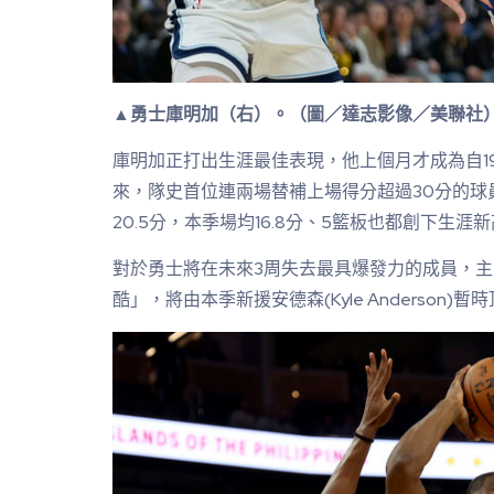
▲勇士庫明加（右）。（圖／達志影像／美聯社
庫明加正打出生涯最佳表現，他上個月才成為自1974年的羅
來，隊史首位連兩場替補上場得分超過30分的球
20.5分，本季場均16.8分、5籃板也都創下生涯
對於勇士將在未來3周失去最具爆發力的成員，主帥柯爾
酷」，將由本季新援安德森(Kyle Anderson)