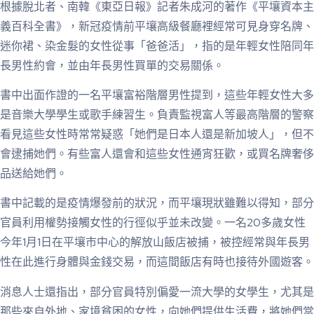
根據脫北者、南韓《東亞日報》記者朱成河的著作《平壤資本主
義百科全書》，新冠疫情前平壤高級餐廳裡經常可見身穿名牌、
迷你裙、染金髮的女性從事「爸爸活」，指的是年輕女性陪同年
長男性約會，並由年長男性買單的交易關係。
書中出面作證的一名平壤富裕階層男性提到，這些年輕女性大多
是音樂大學學生或歌手練習生。負責監視富人等最高階層的警察
看見這些女性時常常疑惑「她們是日本人還是新加坡人」，但不
會逮捕她們。有些富人還會和這些女性通宵狂歡，或買名牌奢侈
品送給她們。
書中記載的是疫情爆發前的狀況，而平壤現狀雖難以得知，部分
官員利用權勢接觸女性的行徑似乎並未改變。一名20多歲女性
今年1月1日在平壤市中心的解放山飯店被捕，被控經常與年長男
性在此進行身體與金錢交易，而這間飯店有時也接待外國遊客。
消息人士還指出，部分官員特別偏愛一流大學的女學生，尤其是
那些來自外地、家境貧困的女性，向她們提供生活費，將她們當