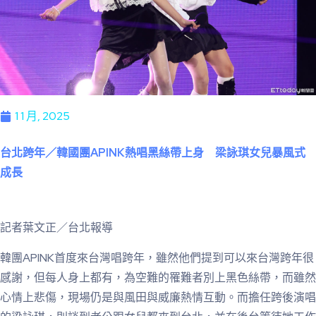
1 1 月, 2025
台北跨年／韓國團APINK熱唱黑絲帶上身 梁詠琪女兒暴風式
成長
記者葉文正／台北報導
韓團APINK首度來台灣唱跨年，雖然他們提到可以來台灣跨年很
感謝，但每人身上都有，為空難的罹難者別上黑色絲帶，而雖然
心情上悲傷，現場仍是與風田與威廉熱情互動。而擔任跨後演唱