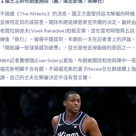
▲國王主帥布朗遭開除（圖／達志影像／美聯社）
不過據《The Athletic》的消息，國王方面堅持這次解僱的時機
並無特定目的或惡意。開除布朗是總管麥克奈爾的決定，最終由
老闆拉納迪夫(Vivek Ranadive)拍板定案，並在當地時間周五訓
練後「執行」。報導中還提到，布朗前一天在記者會上的評論，
「開始讓一些球員感到疲憊」，這也是他丟掉飯碗的原因之一。
NBA記者賽德瑞(Evan Sidery)直指，布朗被開除和他與陣中一哥
福克斯明顯不合有關，不過福克斯的妻子Recee在社群媒體上強
調，自己的丈夫在解僱決定中沒有發言權。