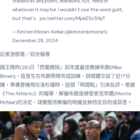
traded at any point, released, cut, fired or
whatever it may be. I wouldn’t use the word guilt,
but that’s… pic.twitter.com/MpkE5c5XyT
— Kirsten Moran-Kellar (@kirstenlizmoran)
December 28, 2024
記者游郁香／綜合報導
國王隊昨(28)日「閃電開除」前年度最佳教練布朗(Mike
Brown)，這發生在布朗帶隊完成訓練，與媒體交談了近17分
鐘，準備登機飛往洛杉磯時，這個「時間點」引來批評。根據
《The Athletic》的報導，解僱布朗是總管麥克奈爾(Monte
McNair)的決定，球團堅持解僱的時機並無特定目的或惡意。