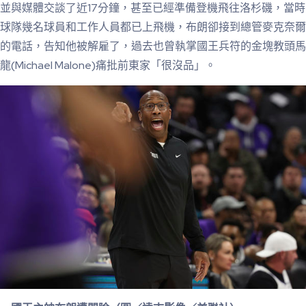
並與媒體交談了近17分鐘，甚至已經準備登機飛往洛杉磯，當時
球隊幾名球員和工作人員都已上飛機，布朗卻接到總管麥克奈爾
的電話，告知他被解雇了，過去也曾執掌國王兵符的金塊教頭馬
龍(Michael Malone)痛批前東家「很沒品」。