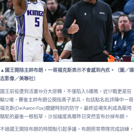
▲國王開除主帥布朗，一哥福克斯表示不會感到內疚。（圖／達
志影像／美聯社）
國王前役遭到活塞19分大逆轉，不僅陷入5連敗，近17戰更是狂
輸12場，賽後主帥布朗公開指責子弟兵，包括點名批評陣中一哥
福克斯(De’Aaron Fox)關鍵時刻的防守。最終這場失利成為壓垮
駱駝的最後一根稻草，沙加緬度高層昨日突然宣布炒掉布朗。
不過國王開除布朗的時間點引起爭議，布朗照常帶隊完成訓練，