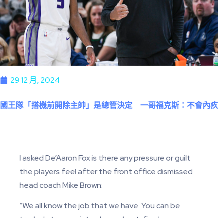
29 12 月, 2024
國王隊「搭機前開除主帥」是總管決定 一哥福克斯：不會內疚
I asked De’Aaron Fox is there any pressure or guilt
the players feel after the front office dismissed
head coach Mike Brown:
“We all know the job that we have. You can be