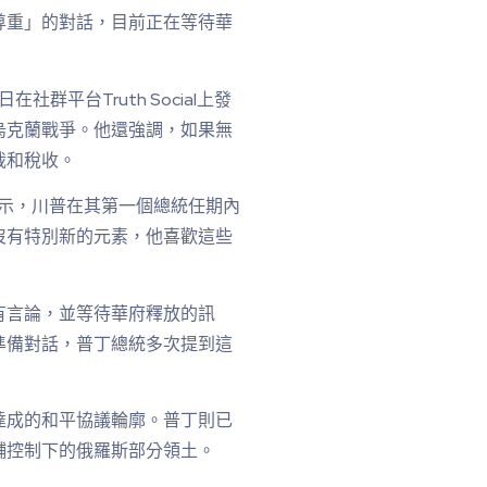
尊重」的對話，目前正在等待華
在社群平台Truth Social上發
烏克蘭戰爭。他還強調，如果無
裁和稅收。
v）表示，川普在其第一個總統任期內
沒有特別新的元素，他喜歡這些
有言論，並等待華府釋放的訊
準備對話，普丁總統多次提到這
達成的和平協議輪廓。普丁則已
輔控制下的俄羅斯部分領土。