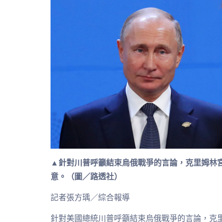
▲針對川普呼籲結束烏俄戰爭的言論，克里姆林宮
意。（圖／路透社）
記者張方瑀／綜合報導
針對美國總統川普呼籲結束烏俄戰爭的言論，克里