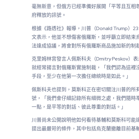
毫無新意，但俄方已經準備好展開「平等且互相
府釋放的訊號。
根據《路透社》報導，川普（Donald Trump）23日
文表示，他並不想傷害俄羅斯，並呼籲立即結束
法達成協議，將會對所有俄羅斯商品施加新的制
克里姆林宮發言人佩斯科夫（Dmitry Pesko
就經常揚言對俄羅斯實施制裁，「我們認為這裡
手段，至少在他第一次擔任總統時是如此。」
佩斯科夫也提到，莫斯科正在密切關注川普的所
號，「我們會仔細記錄所有細微之處，我們隨時
一點，是平等的對話、彼此尊重的對話。」
川普尚未公開說明他如何看待基輔和莫斯科可能
提出最嚴苛的條件，其中包括烏克蘭撤離目前基