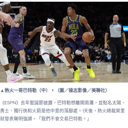
▲熱火一哥巴特勒（中）。（圖／達志影像／美聯社）
《ESPN》去年聖誕節披露，巴特勒想離開南灘，並點名太陽、
勇士、獨行俠和火箭是他中意的落腳處。1天後，熱火總裁萊里
就發表聲明強調，「我們不會交易巴特勒。」