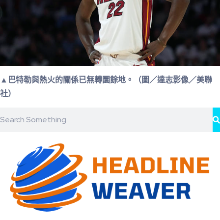
▲巴特勒與熱火的關係已無轉圜餘地。（圖／達志影像／美聯
社）