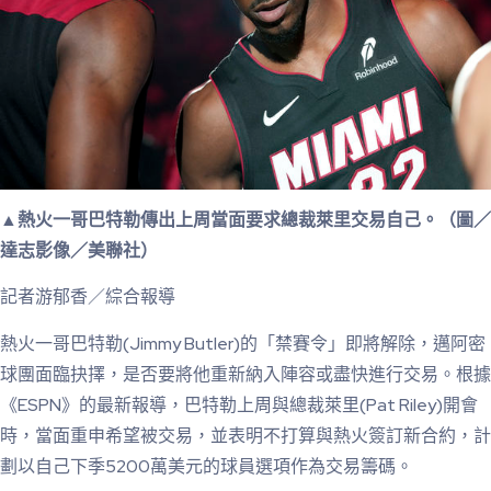
▲熱火一哥巴特勒傳出上周當面要求總裁萊里交易自己。（圖／
達志影像／美聯社）
記者游郁香／綜合報導
熱火一哥巴特勒(Jimmy Butler)的「禁賽令」即將解除，邁阿密
球團面臨抉擇，是否要將他重新納入陣容或盡快進行交易。根據
《ESPN》的最新報導，巴特勒上周與總裁萊里(Pat Riley)開會
時，當面重申希望被交易，並表明不打算與熱火簽訂新合約，計
劃以自己下季5200萬美元的球員選項作為交易籌碼。