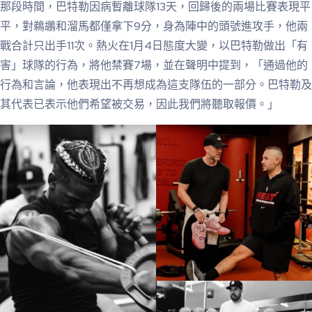
那段時間，巴特勒因病暫離球隊13天，回歸後的兩場比賽表現平
平，對鵜鶘和溜馬都僅拿下9分，身為陣中的頭號進攻手，他兩
戰合計只出手11次。熱火在1月4日態度大變，以巴特勒做出「有
害」球隊的行為，將他禁賽7場，並在聲明中提到，「通過他的
行為和言論，他表現出不再想成為這支隊伍的一部分。巴特勒及
其代表已表示他們希望被交易，因此我們將聽取報價。」