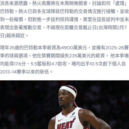
消息來源透露，熱火高層將在本周稍晚開會，討論如何「處理」
巴特勒。熱火已與多支球隊就巴特勒的交易情況進行接觸，並收
到一些報價，但對進一步談判保持謹慎，萊里在這些談判中並未
表現出急著推動交易，不過現在距離交易截止日(台灣時間2月7
日)越來越近。
現年35歲的巴特勒本季薪資為4900萬美元，並擁有2025-26賽
季的球員選項，他在禁賽期間損失235萬美元的薪資。 他本季場
均能得17.6分、5.5籃板和4.7助攻，場均出手10.5次創下個人自
2013-14賽季以來的新低。