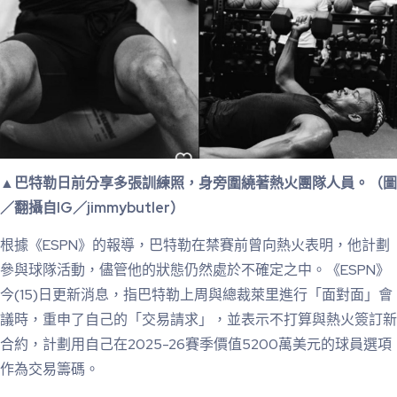
▲巴特勒日前分享多張訓練照，身旁圍繞著熱火團隊人員。（圖
／翻攝自IG／jimmybutler）
根據《ESPN》的報導，巴特勒在禁賽前曾向熱火表明，他計劃
參與球隊活動，儘管他的狀態仍然處於不確定之中。《ESPN》
今(15)日更新消息，指巴特勒上周與總裁萊里進行「面對面」會
議時，重申了自己的「交易請求」，並表示不打算與熱火簽訂新
合約，計劃用自己在2025-26賽季價值5200萬美元的球員選項
作為交易籌碼。