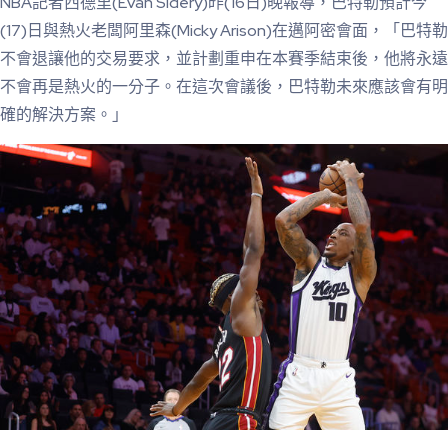
NBA記者西德里(Evan Sidery)昨(16日)晚報導，巴特勒預計今
(17)日與熱火老闆阿里森(Micky Arison)在邁阿密會面，「巴特勒
不會退讓他的交易要求，並計劃重申在本賽季結束後，他將永遠
不會再是熱火的一分子。在這次會議後，巴特勒未來應該會有明
確的解決方案。」