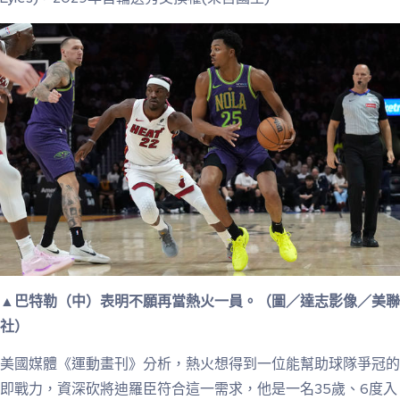
▲巴特勒（中）表明不願再當熱火一員。（圖／達志影像／美聯
社）
美國媒體《運動畫刊》分析，熱火想得到一位能幫助球隊爭冠的
即戰力，資深砍將迪羅臣符合這一需求，他是一名35歲、6度入