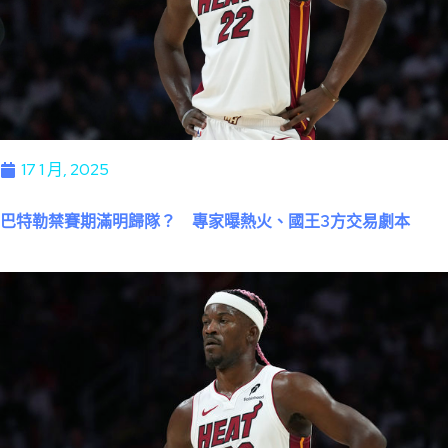
17 1 月, 2025
巴特勒禁賽期滿明歸隊？ 專家曝熱火、國王3方交易劇本