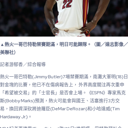
▲熱火一哥巴特勒禁賽期滿，明日可能歸隊。（圖／達志影像／
美聯社）
記者游郁香／綜合報導
熱火一哥巴特勒(Jimmy Butler)7場禁賽期滿，南灘大軍明(18)日
對金塊的比賽，他已不在傷病報告上， 外界高度關注再次重申
「希望被交易」的「士官長」是否會上場。《ESPN》專家馬克
斯(Bobby Marks)預測，熱火可能會與國王、活塞進行3方交
易，換回資深砍將迪羅臣(DeMar DeRozan)和小哈達威(Tim
Hardaway Jr.)。