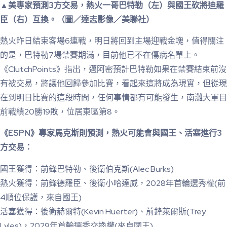
▲美專家預測3方交易，熱火一哥巴特勒（左）與國王砍將迪羅
臣（右）互換。（圖／達志影像／美聯社）
熱火昨日結束客場6連戰，明日將回到主場迎戰金塊，值得關注
的是，巴特勒7場禁賽期滿，目前他已不在傷病名單上。
《ClutchPoints》指出，邁阿密預計巴特勒如果在禁賽結束前沒
有被交易，將讓他回歸參加比賽，看起來這將成為現實，但從現
在到明日比賽的這段時間，任何事情都有可能發生，南灘大軍目
前戰績20勝19敗，位居東區第8。
《ESPN》專家馬克斯則預測，熱火可能會與國王、活塞進行3
方交易：
國王獲得：前鋒巴特勒、後衛伯克斯(Alec Burks)
熱火獲得：前鋒德羅臣、後衛小哈達威，2028年首輪選秀權(前
4順位保護，來自國王)
活塞獲得：後衛赫爾特(Kevin Huerter)、前鋒萊爾斯(Trey
Lyles)，2029年首輪選秀交換權(來自國王)