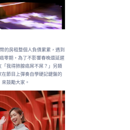
台幣的房租整個人負債累累，遇到
腺癌零期，為了不影響春晚還延遲
友「我得肺腺癌屌不屌？」另類
家在節目上彈奏自學硬記鍵盤的
」來鼓勵大家。