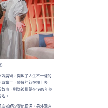
樂）
認識魔術，開啟了人生不一樣的
免費童工，傻傻的就在櫃上表
故事，劉謙被推薦在1988年參
成名。
凱富老師影響他很深，另外還有