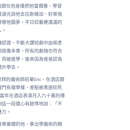
歲跟在他身邊把他當偶像，學習
著淚光說他去拉斯維加、好萊塢
師替他圓夢，平日綜藝梗滿滿的
人。
謙認證，不斷大讚短劇中由侯彥
相很像本尊，所有的劇情也符合
」而被退學，後來因為爸爸認為
續升學去。
拜的魔術師前輩Eric，在酒店跟
敲門有樣學樣，差點被黑道砍死
現當年在酒店表演月入六十萬的傳
到這一段還心有餘悸地說：「不
魅力。
音樂基礎的他，拿出學魔術的精