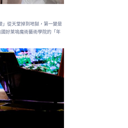
連三變」從天堂掉到地獄，第一變是
—美國好萊塢魔術藝術學院的「年