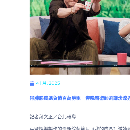
4 1 月, 2025
得肺腺癌還負債百萬房租 春晚魔術師劉謙淒涼
記者葉文正／台北報導
喜盟娛樂製作的最新綜藝節目《我的成長》邀請