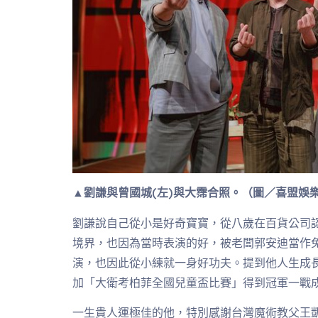
▲劉謙與曾國城(左)與大霈合照。（圖／喜盟娛
劉謙說自己從小是好奇寶寶，從八歲在百貨公司
境界，也因為當時表演的好，被老闆郭安迪當作
演，也因此從小練就一身好功夫。提到他人生成長
加「大衛考柏菲全國兒童盃比賽」得到冠軍一戰
一生貴人運極佳的他，特別感謝台灣魔術教父王