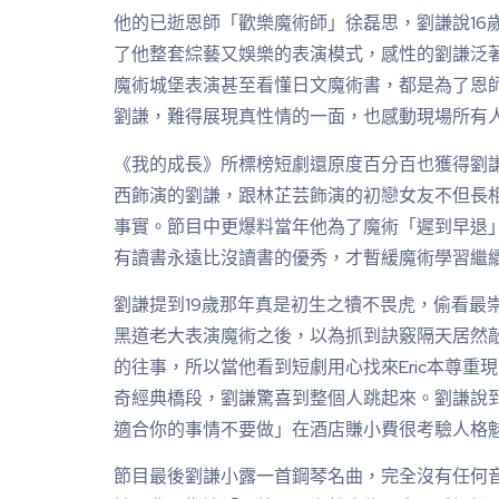
他的已逝恩師「歡樂魔術師」徐磊思，劉謙說16
了他整套綜藝又娛樂的表演模式，感性的劉謙泛
魔術城堡表演甚至看懂日文魔術書，都是為了恩
劉謙，難得展現真性情的一面，也感動現場所有
《我的成長》所標榜短劇還原度百分百也獲得劉
西飾演的劉謙，跟林芷芸飾演的初戀女友不但長
事實。節目中更爆料當年他為了魔術「遲到早退
有讀書永遠比沒讀書的優秀，才暫緩魔術學習繼
劉謙提到19歲那年真是初生之犢不畏虎，偷看最崇
黑道老大表演魔術之後，以為抓到訣竅隔天居然
的往事，所以當他看到短劇用心找來Eric本尊重
奇經典橋段，劉謙驚喜到整個人跳起來。劉謙說
適合你的事情不要做」在酒店賺小費很考驗人格
節目最後劉謙小露一首鋼琴名曲，完全沒有任何