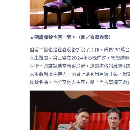
▲劉謙彈琴也有一套。（圖／喜盟娛樂）
但第二變也是在春晚後卻沒了工作，肩負130萬
人生難關。第三變在2024年春晚前夕，罹患肺
手術，劉謙說他當時很冷靜，還到處傳訊息給朋
人生觀嚇壞主持人，節目上還秀出另類才藝，獨
鋼琴名曲，也分享他人生座右銘「盡人事聽天命