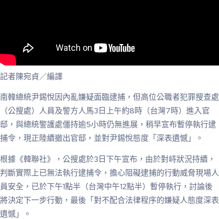
記者陳宛貞／編譯
南韓總統尹錫悅因內亂嫌疑面臨逮捕，但高位公職者犯罪搜查處
（公搜處）人員及警方人馬3日上午約8時（台灣7時）進入官
邸，與總統警護處僵持逾5小時仍無進展，稍早宣布暫停執行逮
捕令，現正陸續撤出官邸，並對尹錫悅態度「深表遺憾」。
根據《韓聯社》，公搜處於3日下午宣布，由於對峙狀況持續，
判斷實際上已無法執行逮捕令，擔心阻礙逮捕的行動威脅現場人
員安全，已於下午1點半（台灣中午12點半）暫停執行，討論後
將決定下一步行動，最後「對不配合法律程序的嫌疑人態度深表
遺憾」。