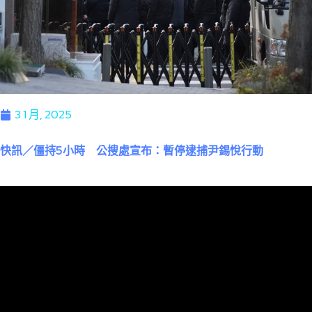
3 1 月, 2025
快訊／僵持5小時 公搜處宣布：暫停逮捕尹錫悅行動