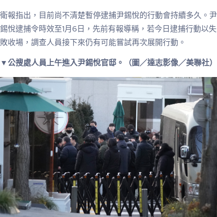
衛報指出，目前尚不清楚暫停逮捕尹錫悅的行動會持續多久。尹
錫悅逮捕令時效至1月6日，先前有報導稱，若今日逮捕行動以失
敗收場，調查人員接下來仍有可能嘗試再次展開行動。
▼公搜處人員上午進入尹錫悅官邸。（圖／達志影像／美聯社）