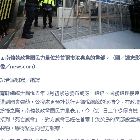
▲南韓執政黨國民力量位於首爾市汝矣島的黨部。（圖／達志影
像／newscom）
記者羅翊宬／編譯
南韓總統尹錫悅去年12月初緊急發布戒嚴，總統、國務總理接連
遭到國會彈劾，公搜處更預計執行尹錫悅總統的逮捕令。在政壇
紛擾之際，南韓執政黨國民力量表示，今（2）日上午從傳真機
接到「死亡威脅」，對方威脅已經在首爾市汝矣島的黨部設置爆
裂物，嚇得緊急向警方報案。