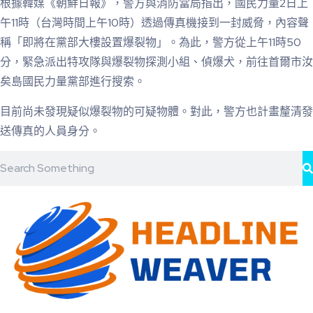
根據韓媒《朝鮮日報》，警方與消防當局指出，國民力量2日上
午11時（台灣時間上午10時）透過傳真機接到一封威脅，內容聲
稱「即將在黨部大樓設置爆裂物」。為此，警方從上午11時50
分，緊急派出特攻隊與爆裂物探測小組、偵爆犬，前往首爾市汝
矣島國民力量黨部進行搜索。
目前尚未發現疑似爆裂物的可疑物體。對此，警方也計畫釐清發
送傳真的人員身分。