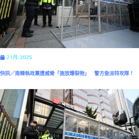
2 1 月, 2025
快訊／南韓執政黨遭威脅「施放爆裂物」 警方急派特攻隊！