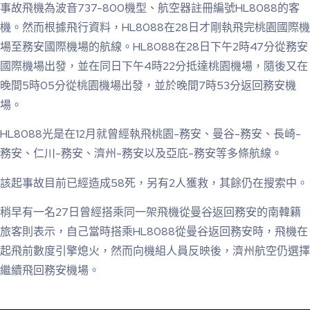
事故飛機為波音737-800機型、航空器註冊編號HL8088的客
機。然而根據飛行資料，HL8088在28日才剛執飛完桃園國際機
場至務安國際機場的航線。HL8088在28日下午2時47分從務安
國際機場出發，並在同日下午4時22分抵達桃園機場，隨後又在
晚間5時05分從桃園機場出發，並於晚間7時53分返回務安機
場。
HL8088光是在12月就曾經執飛桃園-務安、曼谷-務安、長崎-
務安、仁川-務安、濟州-務安以及亞庇-務安等多條航線。
該起事故目前已經造成58死，另有2人獲救，其餘仍在搜索中。
稍早有一名27日曾經搭乘同一架飛機從曼谷返回務安的南韓籍
旅客則表示，自己當時搭乘HL8088從曼谷返回務安時，飛機在
起飛前數度引擎熄火，然而向機組人員反映後，濟州航空仍選擇
繼續飛回務安機場。