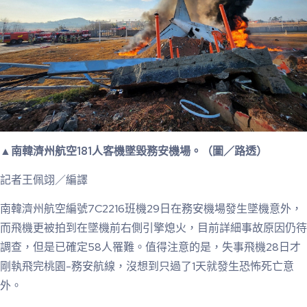
▲南韓濟州航空181人客機墜毀務安機場。（圖／路透）
記者王佩翊／編譯
南韓濟州航空編號7C2216班機29日在務安機場發生墜機意外，
而飛機更被拍到在墜機前右側引擎熄火，目前詳細事故原因仍待
調查，但是已確定58人罹難。值得注意的是，失事飛機28日才
剛執飛完桃園-務安航線，沒想到只過了1天就發生恐怖死亡意
外。