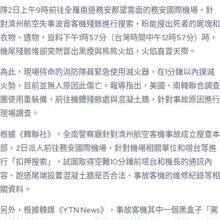
隊2日上午9時前往全羅南道務安郡望雲面的務安國際機場，針
對濟州航空失事波音客機殘骸進行搜索，盼能搜出死者的屍塊和
衣物、遺物，豈料下午1時57分（台灣時間中午12時57分）時，
機尾殘骸堆卻突然冒出黑煙與熊熊火焰，火焰直冒天際。
為此，現場待命的消防隊員緊急使用滅火器，在1分鐘以內撲滅
火勢，目前並無人原因此傷亡。報導指出，美國、南韓聯合調查
團使用重裝備，前往機體殘骸處與混凝土牆，針對事故原因進行
現場調查。
根據《韓聯社》，全南警察廳針對濟州航空客機事故成立搜查本
部，2日派人前往務安國際機場，針對機場相關單位和塔台等進
行「扣押搜索」，試圖取得空難10分鐘前塔台和機長的通訊內
容、跑道尾端設置混凝土牆是否合法、事故客機的維修紀錄等相
關資料。
另外，根據韓媒《YTN News》，事故客機其中一個黑盒子「駕