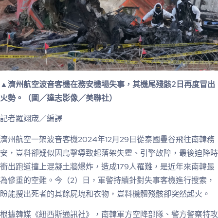
▲濟州航空波音客機在務安機場失事，其機尾殘骸2日再度冒出
火勢。（圖／達志影像／美聯社）
記者羅翊宬／編譯
濟州航空一架波音客機2024年12月29日從泰國曼谷飛往南韓務
安，豈料卻疑似因鳥擊導致起落架失靈、引擎故障，最後迫降時
衝出跑道撞上混凝土牆爆炸，造成179人罹難，是近年來南韓最
為慘重的空難。今（2）日，軍警持續針對失事客機進行搜索，
盼能搜出死者的其餘屍塊和衣物，豈料機體殘骸卻突然起火。
根據韓媒《紐西斯通訊社》，南韓軍方空降部隊、警方警察特攻