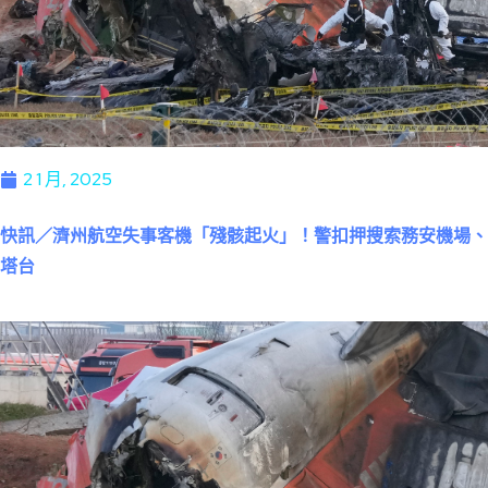
2 1 月, 2025
快訊／濟州航空失事客機「殘骸起火」！警扣押搜索務安機場、
塔台