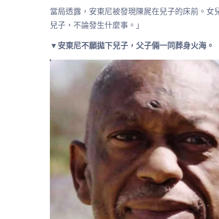
當局透露，安東尼被發現陳屍在兒子的床前。女
兒子，不論發生什麼事。」
▼安東尼不願拋下兒子，父子倆一同葬身火海。