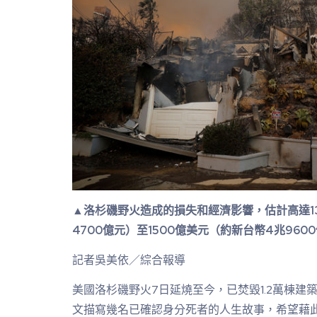
▲洛杉磯野火造成的損失和經濟影響，估計高達1
4700億元）至1500億美元（約新台幣4兆96
記者吳美依／綜合報導
美國洛杉磯野火7日延燒至今，已焚毀1.2萬棟建築
文描寫幾名已確認身分死者的人生故事，希望藉