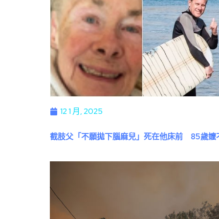
12 1 月, 2025
截肢父「不願拋下腦麻兒」死在他床前 85歲嬤