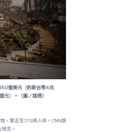
350億美元（約新台幣4兆
00億元）。（圖／路透）
物，奪走至少13條人命。CNN撰
此悼念。