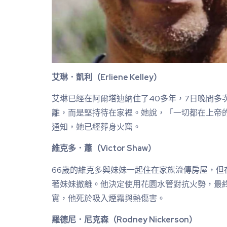
艾琳．凱利（Erliene Kelley）
艾琳已經在阿爾塔迪納住了40多年，7日晚間多
離，而是堅持待在家裡。她說，「一切都在上帝的
通知，她已經葬身火窟。
維克多．蕭（Victor Shaw）
66歲的維克多與妹妹一起住在家族流傳房屋，但
著妹妹撤離。他決定使用花園水管對抗火勢，最
實，他死於吸入煙霧與熱傷害。
羅德尼．尼克森（Rodney Nickerson）