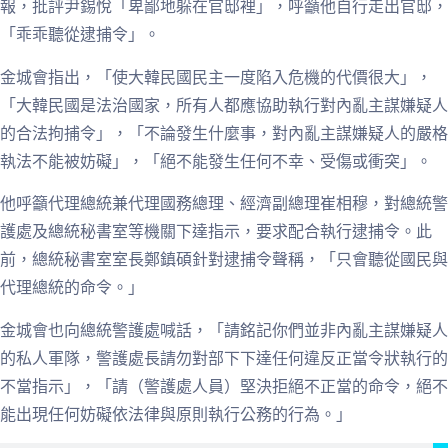
報，批評尹錫悅「卑鄙地躲在官邸裡」，呼籲他自行走出官邸，
「乖乖聽從逮捕令」。
金城會指出，「使大韓民國民主一度陷入危機的代價很大」，
「大韓民國是法治國家，所有人都應協助執行對內亂主謀嫌疑人
的合法拘捕令」，「不論發生什麼事，對內亂主謀嫌疑人的嚴格
執法不能被妨礙」，「絕不能發生任何不幸、受傷或衝突」。
他呼籲代理總統兼代理國務總理、經濟副總理崔相穆，對總統警
護處及總統秘書室等機關下達指示，要求配合執行逮捕令。此
前，總統秘書室室長鄭鎮碩針對逮捕令聲稱，「只會聽從國民與
代理總統的命令。」
金城會也向總統警護處喊話，「請銘記你們並非內亂主謀嫌疑人
的私人軍隊，警護處長請勿對部下下達任何違反正當令狀執行的
不當指示」，「請（警護處人員）堅決拒絕不正當的命令，絕不
能出現任何妨礙依法律與原則執行公務的行為。」