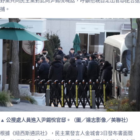
野黨共同民主黨對此向尹錫悅喊話，呼籲他親自走出官邸配合逮
捕。
▲ 公搜處人員進入尹錫悅官邸。（圖／達志影像／美聯社）
根據《紐西斯通訊社》，民主黨發言人金城會3日發布書面簡