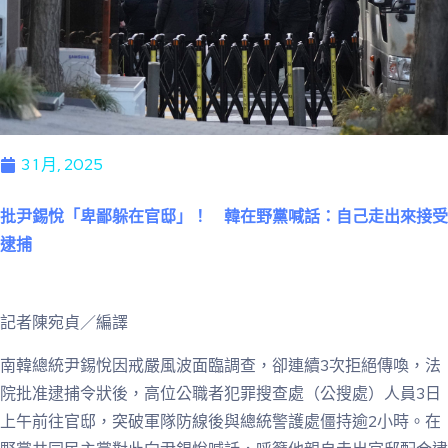
3 1 月, 2025
批尹錫悅「卑鄙躲在官邸」！ 韓在野黨喊話：自己走出來接受
逮捕
記者陳宛貞／編譯
南韓總統尹錫悅因戒嚴風波面臨調查，卻連續3次拒絕傳喚，法
院批准逮捕令狀後，高位公職者犯罪搜查處（公搜處）人員3日
上午前往官邸，突破軍隊防線後與總統警護處僵持逾2小時。在