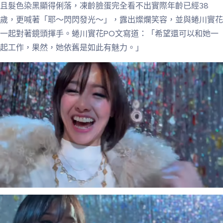
且髮色染黑顯得俐落，凍齡臉蛋完全看不出實際年齡已經38
歲，更喊著「耶～閃閃發光～」，露出燦爛笑容，並與蜷川實花
一起對著鏡頭揮手。蜷川實花PO文寫道：「希望還可以和她一
起工作，果然，她依舊是如此有魅力。」