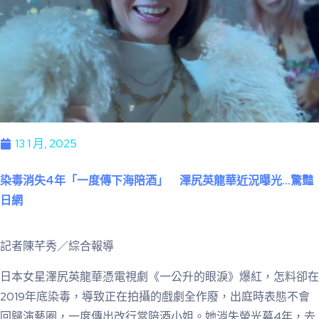
13 1 月, 2025
染毒消失4年「一度傳下海陪酒」 澤尻英龍華近況曝光…驚豔
日網
記者陳芊秀／綜合報導
日本女星澤尻英龍華憑電視劇《一公升的眼淚》爆紅，怎料卻在
2019年底染毒，導致正在拍攝的戲劇全作廢，出庭時表態不會
回歸演藝圈，一度傳出改行當陪酒小姐。她消失螢光幕4年，去