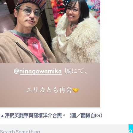
▲澤尻英龍華與窪塚洋介合照。（圖／翻攝自IG）