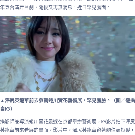
年登台演舞台劇，隨後又再無消息，近日罕見露面。
▲澤尻英龍華前去參觀蜷川實花藝術展，罕見露臉。（圖／翻攝
自IG）
攝影師兼導演蜷川實花最近在京都舉辦藝術展，IG影片拍下澤尻
英龍華前來看展的畫面。影片中，澤尻英龍華留著鮑伯頭短髮，