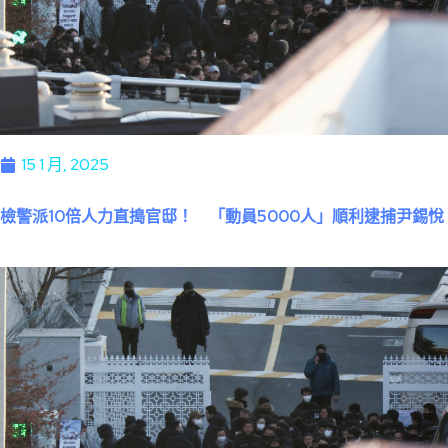
15 1 月, 2025
檢警派10倍人力直搗官邸！ 「動員5000人」順利逮捕尹錫悅