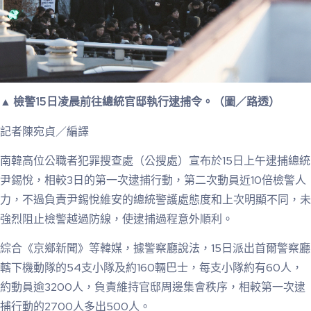
▲ 檢警15日凌晨前往總統官邸執行逮捕令。（圖／路透）
記者陳宛貞／編譯
南韓高位公職者犯罪搜查處（公搜處）宣布於15日上午逮捕總統
尹錫悅，相較3日的第一次逮捕行動，第二次動員近10倍檢警人
力，不過負責尹錫悅維安的總統警護處態度和上次明顯不同，未
強烈阻止檢警越過防線，使逮捕過程意外順利。
綜合《京鄉新聞》等韓媒，據警察廳說法，15日派出首爾警察廳
轄下機動隊的54支小隊及約160輛巴士，每支小隊約有60人，
約動員逾3200人，負責維持官邸周邊集會秩序，相較第一次逮
捕行動的2700人多出500人。