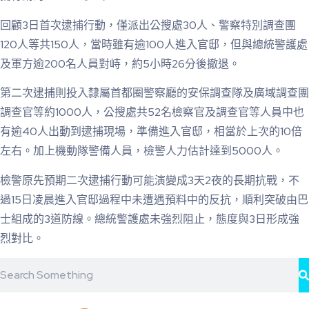
回顧3日首次逮捕行動，僅派出公搜處30人、警察特別調查團
120人等共150人，當時雖有逾100人進入官邸，但與總統警護處
及軍方逾200名人員對峙，約5小時26分後撤退。
第二次逮捕則投入隸屬首都圈警察廳的安保調查隊及廣域調查團
調查官等約1000人，公搜處共52名檢察官及調查官等人員中也
有逾40人出動到逮捕現場，準備進入官邸，相當於上次的10倍
左右。加上機動隊警備人員，檢警人力估計達到5000人。
檢警原先預期二次逮捕行動可能演變成3天2夜的長期抗戰，不
過15日凌晨進入官邸過程中未遭遇預料中的反抗，順利突破由巴
士組成的3道防線。總統警護處未強烈阻止，態度與3日形成強
烈對比。