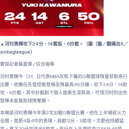
▲河村勇輝攻下24分、14籃板、6抄截。（圖（圖／翻攝自X／
@nbagleague）
實習記者蘇嘉偉 / 綜合報導
河村勇輝今（21）日代表NBA灰熊下屬的G聯盟球隊曼菲斯疾行
出賽，他擔任先發控衛登場全隊最高40分鐘，砍下24分、14助
攻、6抄截，其中抄截創下個人旅美生涯新高，可惜河村的出色
發揮未能幫助球隊奪勝。
本場是河村勇輝今年第2次出戰G聯盟比賽，他在上半場就火力
全開，首節4投4中的表現，貢獻12分、5助攻。次節他持續猛
攻，拿下20分並送出8助攻，疾行在上半場結束以56比48領