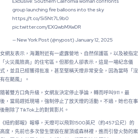
Exclusive: Southern California woman confronts
group launching fire balloons into the sky
https://t.co/Si5Nt7L9b0
pic.twitter.com/EXQwbMXwDR
— New York Post (@nypost) January 12, 2025
女網友表示，海灘附近有一處露營地、自然保護區，以及被指定
「火災風險高」的住宅區。但那些人卻表示，這是一場紀念儀
式，並且已經獲得批准，甚至堅稱天燈非常安全，因為當時「沒
有在颳風」。
隨著雙方口角升級，女網友決定停止爭論，轉而呼叫911。最
後，當局趕抵現場，強制停止了放天燈的活動。不過，她也在事
後刪除了TikTok上的對質影片。
《紐約郵報》報導，天燈可以飛到1500英尺（約457公尺）的
高度，先前也多次發生墜毀在屋頂或森林裡，進而引發火勢的案