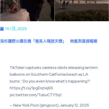
14 1 月, 2025
洛杉磯野火還在燒「竟有人嗨放天燈」 她氣到直接報案
TikToker captures careless idiots releasing lantern
balloons on Southern California beach as LA
burns: ‘ Do you even know what’s happening?’
https://t.co/1pgDqtej6S
pic.twitter.com/TubuCTY5q1
— New York Post (@nypost) January 12, 2025