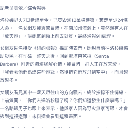
記者吳美依／綜合報導
洛杉磯野火7日延燒至今，已焚毀逾1.2萬棟建築，奪走至少24條
人命。一名女網友卻震驚目睹，在南加州海灘上，竟然還有人在
「放天燈」，讓她氣到衝上前去對質，最終通報911處理。
女網友匿名接受《紐約郵報》採訪時表示，她親自前往洛杉磯協
助災民，在忙碌一整天之後，回到聖塔芭芭拉（Santa
Barbara）附近的海灘緩解心情，卻目睹一群人正在放天燈，
「我看著他們點燃這些燈籠，然後把它們放飛到空中」，而且越
放越多。
女網友看見其中一盞天燈往山的方向飄去，終於按捺不住情緒、
上前質問，「你們去過洛杉磯了嗎？你們知道發生什麼事嗎？」
一名路過男子也跟上來表示，他與家人因為野火無家可歸，才會
逃到這裡避難，未料還會看到這種畫面。