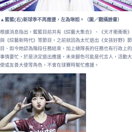
▲籃籃(右)新球季不再應援，左為琳妲。（圖／翻攝臉書）
根據消息指出，籃籃目前共有《綜藝大集合》、《天才衝衝衝》
與《綜藝新時代》等節目，之前就因為太忙退出《女孩好野》節
目、如今她認為階段任務結束，加上總隊長的任務也有行政上的
事情要忙，於是決定退出應援，未來腳色可能是代言人，活動大
使或友善大使等角色，不會在球賽時幫忙應援。