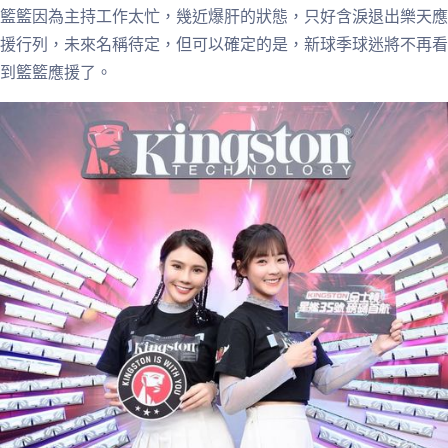
籃籃因為主持工作太忙，幾近爆肝的狀態，只好含淚退出樂天應
援行列，未來名稱待定，但可以確定的是，新球季球迷將不再看
到籃籃應援了。