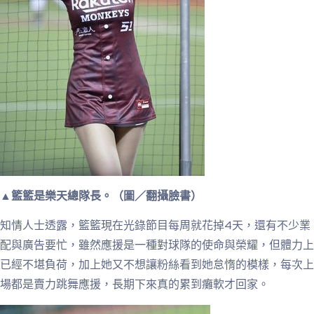
▲籃籃是樂天總隊長。（圖／翻攝臉書）
知情人士透露，籃籃現在光錄節目每周就花掉4天，還有不少業
配與廣告要忙，雖然應援是一種對球隊的使命與榮耀，但體力上
已經不堪負荷，加上她又不想讓粉絲看到她怠惰的模樣，每次上
場都是賣力跳舞應援，長期下來真的累到癱軟才回家。