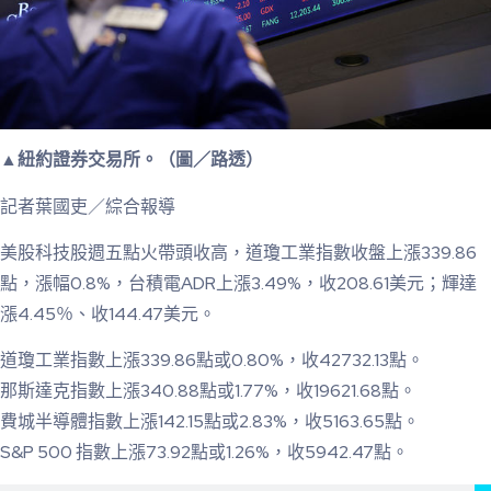
▲紐約證券交易所。（圖／路透）
記者葉國吏／綜合報導
美股科技股週五點火帶頭收高，道瓊工業指數收盤上漲339.86
點，漲幅0.8%，台積電ADR上漲3.49%，收208.61美元；輝達
漲4.45％、收144.47美元。
道瓊工業指數上漲339.86點或0.80%，收42732.13點。
那斯達克指數上漲340.88點或1.77%，收19621.68點。
費城半導體指數上漲142.15點或2.83%，收5163.65點。
S&P 500 指數上漲73.92點或1.26%，收5942.47點。