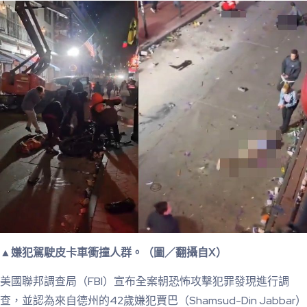
▲嫌犯駕駛皮卡車衝撞人群。（圖／翻攝自X）
美國聯邦調查局（FBI）宣布全案朝恐怖攻擊犯罪發現進行調
查，並認為來自德州的42歲嫌犯賈巴（Shamsud-Din Jabbar）