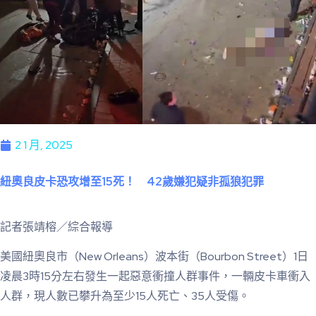
2 1 月, 2025
紐奧良皮卡恐攻增至15死！ 42歲嫌犯疑非孤狼犯罪
記者張靖榕／綜合報導
美國紐奧良市（New Orleans）波本街（Bourbon Street）1日
凌晨3時15分左右發生一起惡意衝撞人群事件，一輛皮卡車衝入
人群，現人數已攀升為至少15人死亡、35人受傷。