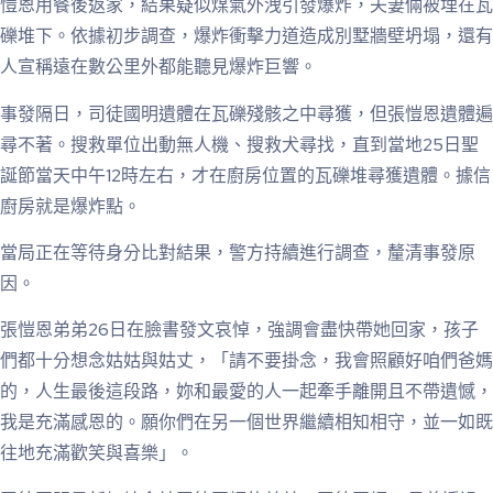
愷恩用餐後返家，結果疑似煤氣外洩引發爆炸，夫妻倆被埋在瓦
礫堆下。依據初步調查，爆炸衝擊力道造成別墅牆壁坍塌，還有
人宣稱遠在數公里外都能聽見爆炸巨響。
事發隔日，司徒國明遺體在瓦礫殘骸之中尋獲，但張愷恩遺體遍
尋不著。搜救單位出動無人機、搜救犬尋找，直到當地25日聖
誕節當天中午12時左右，才在廚房位置的瓦礫堆尋獲遺體。據信
廚房就是爆炸點。
當局正在等待身分比對結果，警方持續進行調查，釐清事發原
因。
張愷恩弟弟26日在臉書發文哀悼，強調會盡快帶她回家，孩子
們都十分想念姑姑與姑丈，「請不要掛念，我會照顧好咱們爸媽
的，人生最後這段路，妳和最愛的人一起牽手離開且不帶遺憾，
我是充滿感恩的。願你們在另一個世界繼續相知相守，並一如既
往地充滿歡笑與喜樂」。