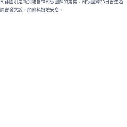
司徒國明是新加坡食神司徒國輝的弟弟。司徒國輝23日曾透過
臉書發文說，願他與嫂嫂安息。