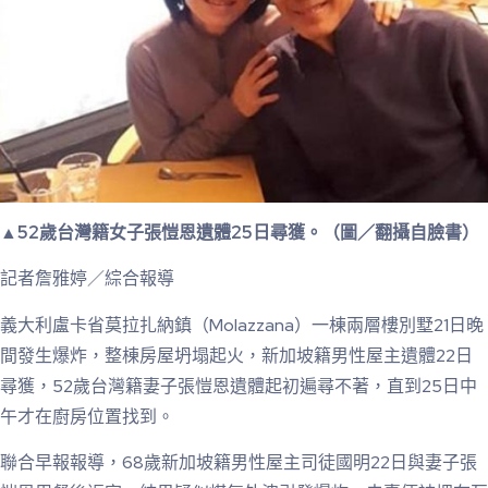
▲52歲台灣籍女子張愷恩遺體25日尋獲。（圖／翻攝自臉書）
記者詹雅婷／綜合報導
義大利盧卡省莫拉扎納鎮（Molazzana）一棟兩層樓別墅21日晚
間發生爆炸，整棟房屋坍塌起火，新加坡籍男性屋主遺體22日
尋獲，52歲台灣籍妻子張愷恩遺體起初遍尋不著，直到25日中
午才在廚房位置找到。
聯合早報報導，68歲新加坡籍男性屋主司徒國明22日與妻子張