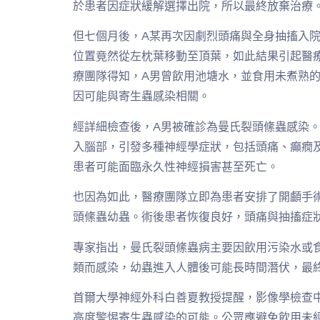
於患者因症狀緩解選擇出院，所以最終放棄治療
但七個月後，A某再次因劇烈頭痛與全身抽搐入院
位置竟然從左枕葉移動至頂葉，如此結果引起醫
療團隊得知，A男曾飲用池塘水，並食用未煮熟
因可能與寄生蟲感染相關。
經詳細檢查後，A男被確診為曼氏裂頭絛蟲感染
入腦部，引發多種神經學症狀，包括頭痛、癲癇
患者可能面臨永久性神經損害甚至死亡。
也因為如此，醫療團隊立即為患者安排了開顱手
頭絛蟲幼蟲。術後患者恢復良好，頭痛與抽搐症
專家指出，曼氏裂頭絛蟲病主要因飲用污染水或
類而感染，幼蟲進入人體後可能長時間潛伏，最
首爾大學神經外科白善夏教授提醒，影像學檢查
高度警惕寄生蟲感染的可能。公眾應避免飲用未