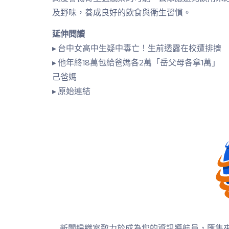
及野味，養成良好的飲食與衛生習慣。
延伸閱讀
▸ 台中女高中生疑中毒亡！生前透露在校遭排擠
▸ 他年終18萬包給爸媽各2萬「岳父母各拿1萬」
己爸媽
▸ 原始連結
新聞編織室致力於成為您的資訊導航員，匯集