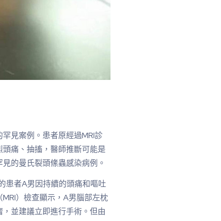
罕見案例。患者原經過MRI診
烈頭痛、抽搐，醫師推斷可能是
罕見的曼氏裂頭絛蟲感染病例。
的患者A男因持續的頭痛和嘔吐
MRI）檢查顯示，A男腦部左枕
瘤，並建議立即進行手術。但由