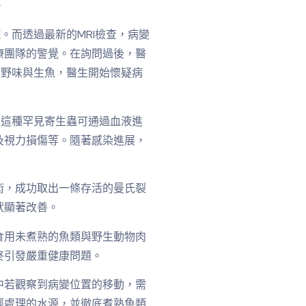
。
。而透過最新的MRI檢查，病變
療團隊的警覺。在詢問過後，醫
的野味與生魚，醫生開始懷疑病
。這種罕見寄生蟲可通過血液進
及視力損傷等。隨著感染進展，
術，成功取出一條存活的曼氏裂
狀顯著改善。
食用未煮熟的魚類與野生動物肉
終引發嚴重健康問題。
中若觀察到病變位置的移動，需
經處理的水源，並徹底煮熟魚類