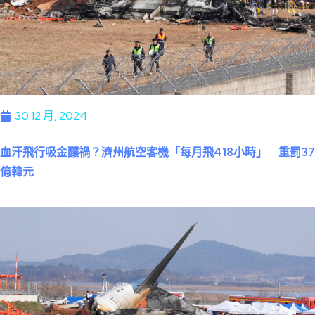
30 12 月, 2024
血汗飛行吸金釀禍？濟州航空客機「每月飛418小時」 重罰37
億韓元