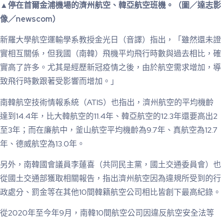
▲停在首爾金浦機場的濟州航空、韓亞航空班機。（圖／達志影
像／newscom）
新羅大學航空運輸學系教授金光日（音譯）指出，「雖然還未證
實相互關係，但我國（南韓）飛機平均飛行時數與過去相比，確
實高了許多。尤其是經歷新冠疫情之後，由於航空需求增加，導
致飛行時數跟著受影響而增加。」
南韓航空技術情報系統（ATIS）也指出，濟州航空的平均機齡
達到14.4年，比大韓航空的11.4年、韓亞航空的12.3年還要高出2
至3年；而在廉航中，釜山航空平均機齡為9.7年、真航空為12.7
年、德威航空為13.0年。
另外，南韓國會議員李蓮喜（共同民主黨，國土交通委員會）也
從國土交通部獲取相關報告，指出濟州航空因為違規所受到的行
政處分、罰金等在其他10間韓籍航空公司相比皆創下最高紀錄。
從2020年至今年9月，南韓10間航空公司因違反航空安全法等