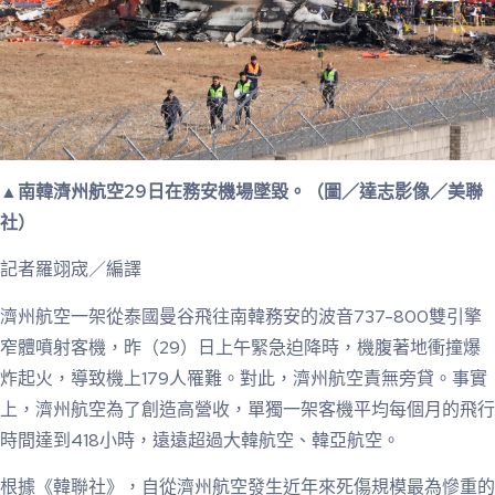
▲南韓濟州航空29日在務安機場墜毀。（圖／達志影像／美聯
社）
記者羅翊宬／編譯
濟州航空一架從泰國曼谷飛往南韓務安的波音737-800雙引擎
窄體噴射客機，昨（29）日上午緊急迫降時，機腹著地衝撞爆
炸起火，導致機上179人罹難。對此，濟州航空責無旁貸。事實
上，濟州航空為了創造高營收，單獨一架客機平均每個月的飛行
時間達到418小時，遠遠超過大韓航空、韓亞航空。
根據《韓聯社》，自從濟州航空發生近年來死傷規模最為慘重的