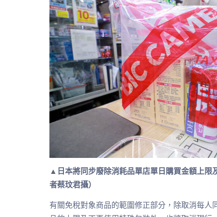
▲日本將同步廢除消耗品單店單日購買金額上限
者蔡玟君攝）
有關免稅對象商品的範圍修正部分，除取消每人同