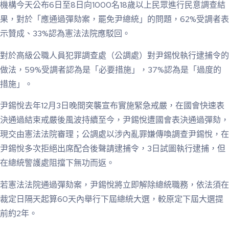
機構今天公布6日至8日向1000名18歲以上民眾進行民意調查結
果，對於「應通過彈劾案，罷免尹總統」的問題，62%受調者表
示贊成、33%認為憲法法院應駁回。
對於高級公職人員犯罪調查處（公調處）對尹錫悅執行逮捕令的
做法，59%受調者認為是「必要措施」，37%認為是「過度的
措施」。
尹錫悅去年12月3日晚間突襲宣布實施緊急戒嚴，在國會快速表
決通過結束戒嚴後風波持續至今，尹錫悅遭國會表決通過彈劾，
現交由憲法法院審理；公調處以涉內亂罪嫌傳喚調查尹錫悅，在
尹錫悅多次拒絕出席配合後聲請逮捕令，3日試圖執行逮捕，但
在總統警護處阻擋下無功而返。
若憲法法院通過彈劾案，尹錫悅將立即解除總統職務，依法須在
裁定日隔天起算60天內舉行下屆總統大選，較原定下屆大選提
前約2年。