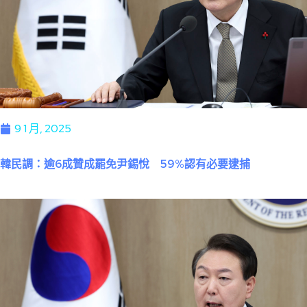
9 1 月, 2025
韓民調：逾6成贊成罷免尹錫悅 59%認有必要逮捕