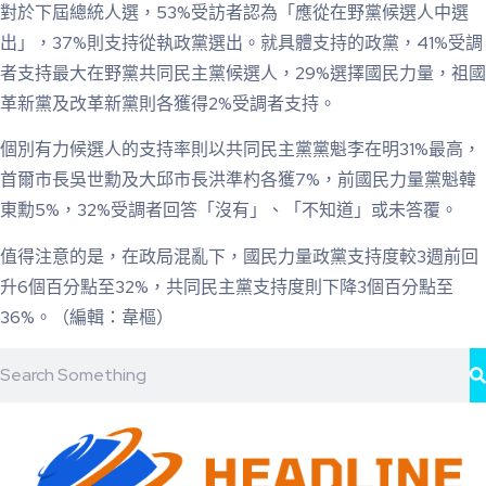
對於下屆總統人選，53%受訪者認為「應從在野黨候選人中選
出」，37%則支持從執政黨選出。就具體支持的政黨，41%受調
者支持最大在野黨共同民主黨候選人，29%選擇國民力量，祖國
革新黨及改革新黨則各獲得2%受調者支持。
個別有力候選人的支持率則以共同民主黨黨魁李在明31%最高，
首爾市長吳世勳及大邱市長洪準杓各獲7%，前國民力量黨魁韓
東勳5%，32%受調者回答「沒有」、「不知道」或未答覆。
值得注意的是，在政局混亂下，國民力量政黨支持度較3週前回
升6個百分點至32%，共同民主黨支持度則下降3個百分點至
36%。（編輯：韋樞）