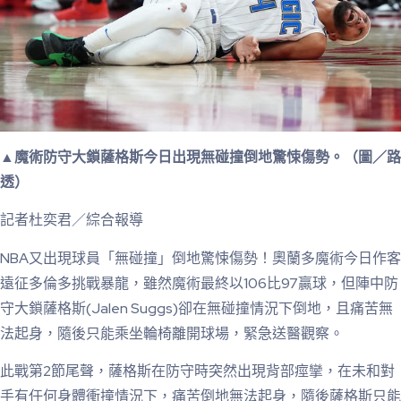
▲魔術防守大鎖薩格斯今日出現無碰撞倒地驚悚傷勢。（圖／路
透）
記者杜奕君／綜合報導
NBA又出現球員「無碰撞」倒地驚悚傷勢！奧蘭多魔術今日作客
遠征多倫多挑戰暴龍，雖然魔術最終以106比97贏球，但陣中防
守大鎖薩格斯(Jalen Suggs)卻在無碰撞情況下倒地，且痛苦無
法起身，隨後只能乘坐輪椅離開球場，緊急送醫觀察。
此戰第2節尾聲，薩格斯在防守時突然出現背部痙攣，在未和對
手有任何身體衝撞情況下，痛苦倒地無法起身，隨後薩格斯只能