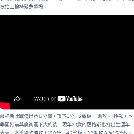
被抬上輪椅緊急退場。
薩格斯此戰僅出賽13分鐘，攻下6分、2籃板、1助攻、1抄截，本
季開打前與魔術簽下大約後，現年23歲的薩格斯也打出生涯年
表現，本季場均能攻下16.8分、4.2籃板、3.8助攻以及1.5抄截，