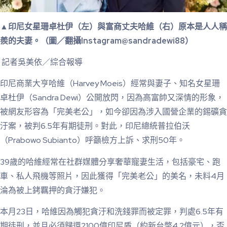
▲印尼女星珊卓杜伊（左）與富商丈夫哈維（右）原本是人人稱
羨的夫妻。（圖／翻攝Instagram@sandradewi88）
記者吳美依／綜合報導
印尼商業大亨哈維（Harvey Moeis）經常與妻子、知名女星珊
卓杜伊（Sandra Dewi）公開放閃，因為高富帥又深情的形象，
被網友形容為「完美老公」，如今卻因為涉入國營企業的錫礦貪
汙案，被判6.5年有期徒刑。對此，印尼總統普拉伯沃
（Prabowo Subianto）呼籲檢方上訴、求刑50年。
39歲的哈維經常在社群媒體分享奢華寵妻生活，包括豪宅、跑
車、私人飛機等照片，因此獲得「完美老公」的美名，未料4月
淪為被上銬羈押的貪汙嫌犯。
本月23日，哈維因為觸犯貪汙和洗錢罪而被定罪，判處6.5年有
期徒刑，並且必須歸還2100億印尼盾（約新台幣4.2億元），否