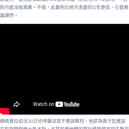
則可能沒收資產。不過，此量刑比檢方求處的12年更低，引發輿
論譁然。
總統普拉伯沃30日也呼籲法官不應該輕判，他認為貪汙犯應該