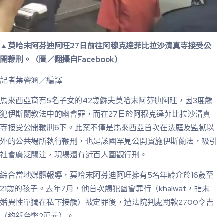
▲莫哈末阿芬迪阿旺27日前往阿穆克達菲比拉沙清真寺接受公
開鞭刑。（圖／翻攝自Facebook）
記者葉睿涵／編譯
馬來西亞育有5名子女的42歲鰥夫莫哈末阿芬迪阿旺，因3度觸
犯伊斯蘭教法中的幽會罪，而在27日於阿穆克達菲比拉沙清真
寺接受公開鞭刑6下。此案不僅是馬來西亞首次在法庭及監獄以
外的公共場所執行鞭刑，也是該國罕見公開實施伊斯蘭法，吸引
社會廣泛關注，現場還有近百人圍觀行刑。
綜合當地媒體報導，莫哈末阿芬迪阿旺擁有5名年齡介於16歲至
21歲的孩子。去年7月，他首次觸犯幽會罪行（khalwat，指未
婚異性單獨在私下接觸）被定罪後，遭法院判處罰款2700令吉
（約新台幣2萬元）。