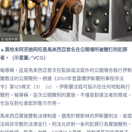
▲莫哈末阿芬迪阿旺是馬來西亞首名在公開場所被鞭打的犯罪
者。（示意圖／VCG）
報導稱，這是馬來西亞首次在監獄或法庭外的公開場合執行伊斯
蘭教法的公開鞭刑。根據《2001年登嘉樓伊斯蘭刑事程序法
令》第125條文（3）（c），伊斯蘭法庭可指示在任何地點執行
鞭刑。報導稱，這次公開鞭刑的實施，不僅是對違法者的懲戒，
也旨在對社會起到警示作用。
馬來西亞實施雙軌法律制度，適用於穆斯林的伊斯蘭刑法、家庭
法與非宗教的法律並行。刑法允許對一系列犯罪行為實施鞭刑，