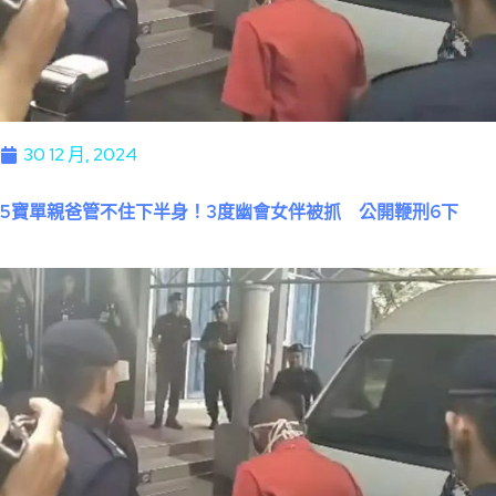
30 12 月, 2024
5寶單親爸管不住下半身！3度幽會女伴被抓 公開鞭刑6下