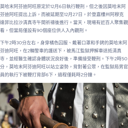
莫哈末阿芬迪阿旺原定於12月6日執行鞭刑，但之後因莫哈末阿
芬迪阿旺提出上訴，而被延期至12月27日，於登嘉樓州阿穆克
達菲比拉沙清真寺午間祈禱後進行。當天，現場有近百人聚集觀
看，但當局僅設有90個座位供人入內觀刑。
下午2時30分左右，身穿橘色囚服、戴著口罩和手銬的莫哈末阿
芬迪阿旺，在2輛警車的護送下，被馬江監獄押解車送抵清真
寺，並經醫生確認身體狀況良好後，準備接受鞭刑。下午2時50
分，莫哈末阿芬迪阿旺以站立姿勢，背對著公眾，在監獄局男官
員的執行下被鞭打背部6下，過程僅耗時2分鐘。