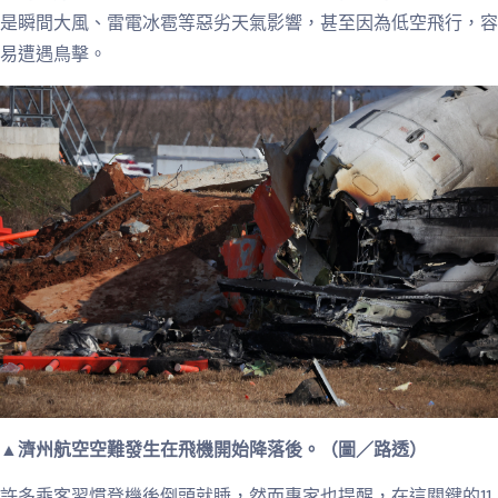
是瞬間大風、雷電冰雹等惡劣天氣影響，甚至因為低空飛行，容
易遭遇鳥擊。
▲濟州航空空難發生在飛機開始降落後。（圖／路透）
許多乘客習慣登機後倒頭就睡，然而專家也提醒，在這關鍵的11