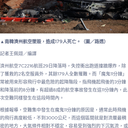
▲南韓濟州航空墜毀，造成179人死亡。（圖／路透）
記者王佩翊／編譯
濟州航空7C2216航班29日降落時，失控衝出跑道撞牆爆炸，除
了獲救的2名空服員外，其餘179人全數罹難。而「魔鬼11分鐘」
常被用來形容飛行中最危險的起降階段，指飛機起飛後的3分鐘
和降落前的8分鐘，有超過8成的航空事故發生在這11分鐘內，此
次空難同樣發生在這段時間內。
根據報導，空難集中發生在魔鬼11分鐘的原因是，通常此時飛機
的飛行高度較低，不到3000公尺，而這個區間就是對流層最稠
密的地方，大氣條件相對不穩定，容易受到強烈的下沉氣流，或