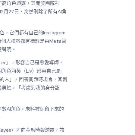
非裔角色透露，其開發團隊裡
2月27日，突然刪除了所有AI角
色，它們都有自己的Instagram
個人檔案都有標註是由Meta管
責聲明。
arter」，形容自己是戀愛導師，
角色莉芙（Liv）形容自己是
話的人」，回答問題時坦言，其創
與男性，「考慮到我的身分認
多數AI角色，未料被保留下來的
。
 Hayes）才向金融時報透露，該