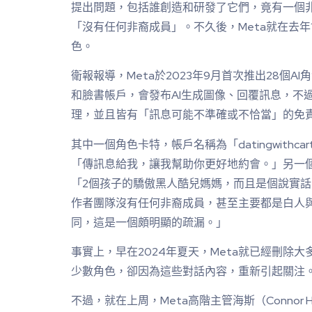
提出問題，包括誰創造和研發了它們，竟有一個
「沒有任何非裔成員」。不久後，Meta就在去年1
色。
衛報報導，Meta於2023年9月首次推出28個AI角
和臉書帳戶，會發布AI生成圖像、回覆訊息，不過
理，並且皆有「訊息可能不準確或不恰當」的免
其中一個角色卡特，帳戶名稱為「datingwithc
「傳訊息給我，讓我幫助你更好地約會。」另一個
「2個孩子的驕傲黑人酷兒媽媽，而且是個說實
作者團隊沒有任何非裔成員，甚至主要都是白人
同，這是一個頗明顯的疏漏。」
事實上，早在2024年夏天，Meta就已經刪除大
少數角色，卻因為這些對話內容，重新引起關注
不過，就在上周，Meta高階主管海斯（Connor