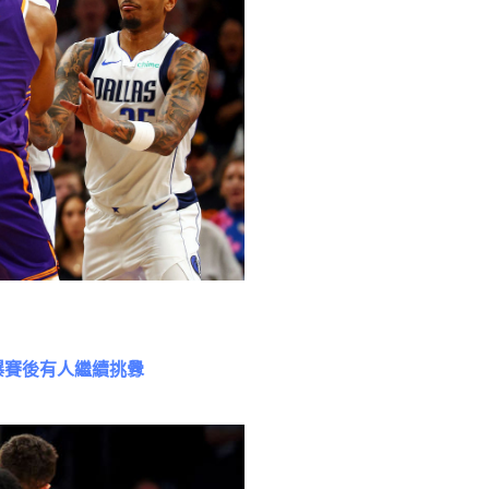
曝賽後有人繼續挑釁