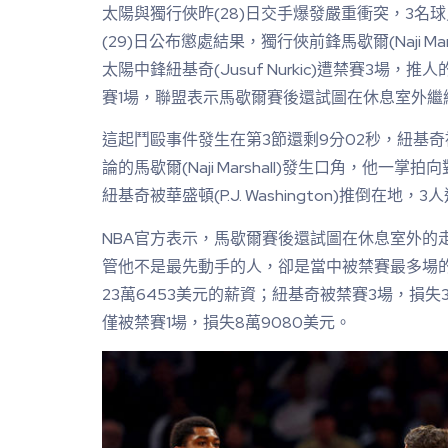
太陽與獨行俠昨(28)日交手爆發嚴重衝突，3名球
(29)日公布懲處結果，獨行俠前鋒馬歇爾(Naji Ma
太陽中鋒紐基奇(Jusuf Nurkic)遭禁賽3場，推人的華盛
賽1場，聯盟表示馬歇爾賽後還試圖在休息室外繼
這起鬥毆事件發生在第3節還剩9分02秒，紐基
論的馬歇爾(Naji Marshall)發生口角，他
紐基奇被華盛頓(P.J. Washington)推倒在地
NBA官方表示，馬歇爾賽後還試圖在休息室外的
管他不是最先動手的人，卻是當中被禁賽最多場
23萬6453美元的薪資；紐基奇被禁賽3場，損失
僅被禁賽1場，損失8萬9080美元。