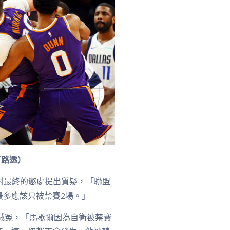
／路透）
ins)對最終的懲處提出質疑，「聯盟
最多應該只被禁賽2場。」
馬歇爾喊冤，「馬歇爾因為自衛被禁賽