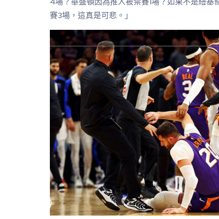
4場？華盛頓因為推人被禁賽1場？如果不是紐基
賽3場，這真是可悲。」