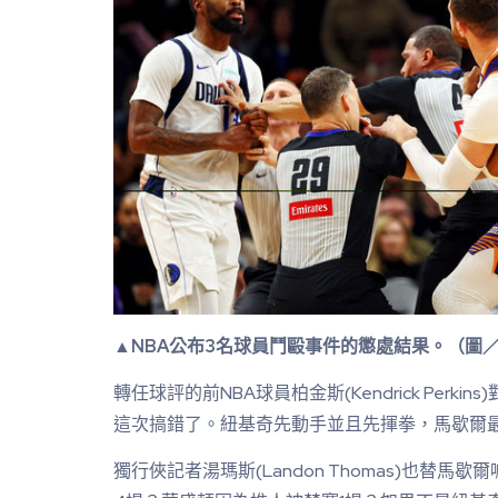
▲NBA公布3名球員鬥毆事件的懲處結果。（圖
轉任球評的前NBA球員柏金斯(Kendrick Perk
這次搞錯了。紐基奇先動手並且先揮拳，馬歇爾
獨行俠記者湯瑪斯(Landon Thomas)也替