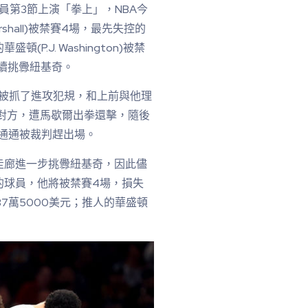
員第3節上演「拳上」，NBA今
rshall)被禁賽4場，最先失控的
頓(P.J. Washington)被禁
續挑釁紐基奇。
奇被抓了進攻犯規，和上前與他理
一掌拍向對方，遭馬歇爾出拳還擊，隨後
，3人通通被裁判趕出場。
走廊進一步挑釁紐基奇，因此儘
的球員，他將被禁賽4場，損失
37萬5000美元；推人的華盛頓