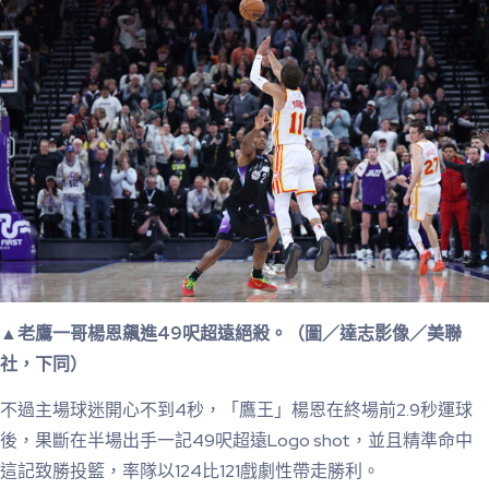
▲老鷹一哥楊恩飆進49呎超遠絕殺。（圖／達志影像／美聯
社，下同）
不過主場球迷開心不到4秒，「鷹王」楊恩在終場前2.9秒運球
後，果斷在半場出手一記49呎超遠Logo shot，並且精準命中
這記致勝投籃，率隊以124比121戲劇性帶走勝利。