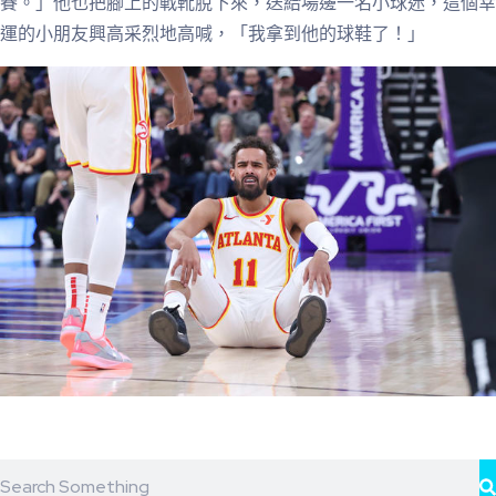
賽。」他也把腳上的戰靴脫下來，送給場邊一名小球迷，這個幸
運的小朋友興高采烈地高喊，「我拿到他的球鞋了！」