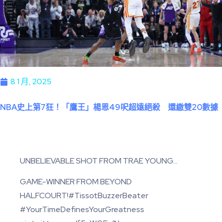
8 1 月, 2025
NBA史上第7狂！「鷹王」楊恩49呎超遠絕殺 還繳雙20數據
UNBELIEVABLE SHOT FROM TRAE YOUNG…
GAME-WINNER FROM BEYOND
HALFCOURT!#TissotBuzzerBeater
#YourTimeDefinesYourGreatness