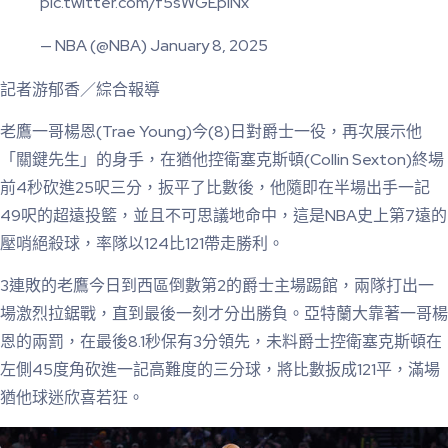
pic.twitter.com/f5sWGEplNx
— NBA (@NBA) January 8, 2025
記者游郁香／綜合報導
老鷹一哥楊恩(Trae Young)今(8)日對爵士一役，再次展示他
「關鍵先生」的身手，在猶他控衛塞克斯頓(Collin Sexton)終場
前4秒砍進25呎三分，扳平了比數後，他隨即在半場出手一記
49呎的超遠投籃，並且不可思議地命中，這是NBA史上第7遠的
壓哨絕殺球，率隊以124比121帶走勝利。
3連敗的老鷹今日到西區倒數第2的爵士主場踢館，兩隊打出一
場激烈拉鋸戰，直到最後一刻才分出勝負。亞特蘭大靠著一哥楊
恩的兩罰，在最後8.1秒保有3分領先，未料爵士控衛塞克斯頓在
左側45度角砍進一記高難度的三分球，將比數扳成121平，滿場
猶他球迷欣喜若狂。